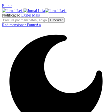
Entrar
Notificação
Exibir Mais
Redimensionar Fonte
Aa