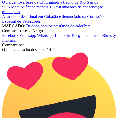
Obra de nova base da CNL interdita trecho da Rio-Santos
SOS Mata Atlântica mapeia 1,5 mil unidades de conservação
municipais
Abandono de animal em Cubatão é denunciado na Comissão
Especial de Vereadores
MARCADO:
Cuidado com os pets
Onda de calor
Pets
Compartilhar este Artigo
Facebook
Whatsapp
Whatsapp
LinkedIn
Telegram
Threads
Bluesky
Imprimir
Compartilhar
O que você acha desta matéria?