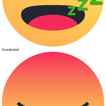
Sonolento
0