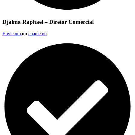
Djalma Raphael – Diretor Comercial
Envie um
ou
chame no