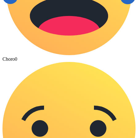
Choro
0