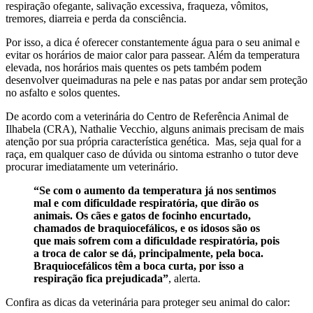
respiração ofegante, salivação excessiva, fraqueza, vômitos,
tremores, diarreia e perda da consciência.
Por isso, a dica é oferecer constantemente água para o seu animal e
evitar os horários de maior calor para passear. Além da temperatura
elevada, nos horários mais quentes os pets também podem
desenvolver queimaduras na pele e nas patas por andar sem proteção
no asfalto e solos quentes.
De acordo com a veterinária do Centro de Referência Animal de
Ilhabela (CRA), Nathalie Vecchio, alguns animais precisam de mais
atenção por sua própria característica genética. Mas, seja qual for a
raça, em qualquer caso de dúvida ou sintoma estranho o tutor deve
procurar imediatamente um veterinário.
“Se com o aumento da temperatura já nos sentimos
mal e com dificuldade respiratória, que dirão os
animais. Os cães e gatos de focinho encurtado,
chamados de braquiocefálicos, e os idosos são os
que mais sofrem com a dificuldade respiratória, pois
a troca de calor se dá, principalmente, pela boca.
Braquiocefálicos têm a boca curta, por isso a
respiração fica prejudicada”
, alerta.
Confira as dicas da veterinária para proteger seu animal do calor: