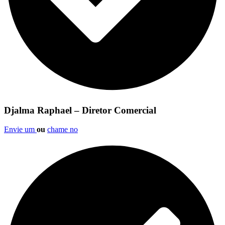
Djalma Raphael – Diretor Comercial
Envie um
ou
chame no