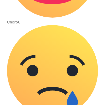
Choro
0