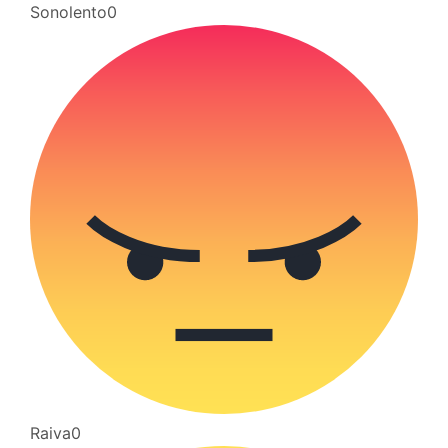
Sonolento
0
Raiva
0