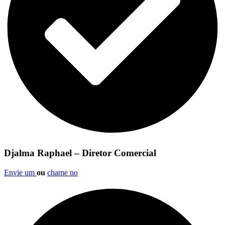
Djalma Raphael – Diretor Comercial
Envie um
ou
chame no