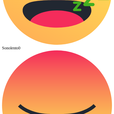
Sonolento
0