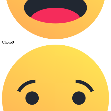
Choro
0