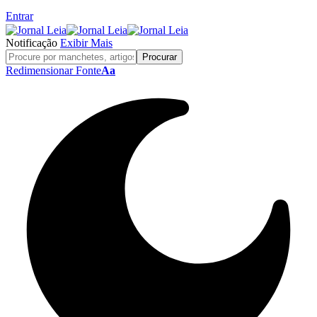
Entrar
Notificação
Exibir Mais
Redimensionar Fonte
Aa