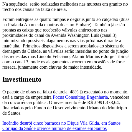
Na sequência, serão realizadas melhorias nas muretas em granito no
trecho dos canais na faixa de areia.
Foram entregues as quatro rampas e degraus junto ao calçadão (duas
na Praia da Aparecida e outras duas no Embaré). Também já estão
prontas as caixas que receberão válvulas antirretorno nas
proximidades do canal da Avenida Washington Luís (canal 3),
minimizando possíveis alagamentos nas vias próximas durante a
maré alta. Primeiros dispositivos a serem acoplados ao sistema de
drenagem da Cidade, as válvulas serão inseridas no ponto de junção
das redes das ruas Lincoln Feliciano, Alamir Martins e Jorge Tibiriçá
com o canal 3, onde os alagamentos ocorrem em ocasiões de forte
ressaca, juntamente com chuvas de maior intensidade.
Investimento
O pacote de obras na faixa de areia, 48% já executado no momento,
está a cargo da empreiteira
Focus Consulting Engenharia
, vencedora
da concorrência pública. O investimento é de R$ 3.991.378,64,
financiados pelo Fundo de Desenvolvimento Urbano do Município
de Santos.
Incêndio destrói cinco barracos no Dique Vila Gilda, em Santos
Corujão da Saúde oferece mutirão de exames em Santos