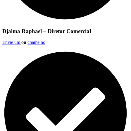
Djalma Raphael – Diretor Comercial
Envie um
ou
chame no