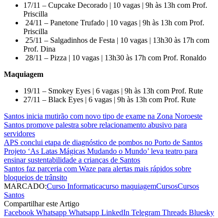
17/11 – Cupcake Decorado | 10 vagas | 9h às 13h com Prof.
Priscilla
24/11 – Panetone Trufado | 10 vagas | 9h às 13h com Prof.
Priscilla
25/11 – Salgadinhos de Festa | 10 vagas | 13h30 às 17h com
Prof. Dina
28/11 – Pizza | 10 vagas | 13h30 às 17h com Prof. Ronaldo
Maquiagem
19/11 – Smokey Eyes | 6 vagas | 9h às 13h com Prof. Rute
27/11 – Black Eyes | 6 vagas | 9h às 13h com Prof. Rute
Santos inicia mutirão com novo tipo de exame na Zona Noroeste
Santos promove palestra sobre relacionamento abusivo para
servidores
APS conclui etapa de diagnóstico de pombos no Porto de Santos
Projeto ‘As Latas Mágicas Mudando o Mundo’ leva teatro para
ensinar sustentabilidade a crianças de Santos
Santos faz parceria com Waze para alertas mais rápidos sobre
bloqueios de trânsito
MARCADO:
Curso Informatica
curso maquiagem
Cursos
Cursos
Santos
Compartilhar este Artigo
Facebook
Whatsapp
Whatsapp
LinkedIn
Telegram
Threads
Bluesky