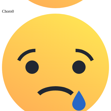
Choro
0