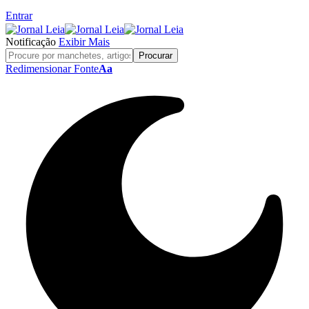
Entrar
Notificação
Exibir Mais
Redimensionar Fonte
Aa