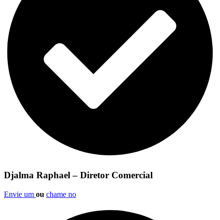
Djalma Raphael – Diretor Comercial
Envie um
ou
chame no