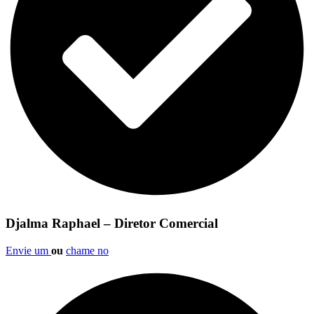
Djalma Raphael – Diretor Comercial
Envie um
ou
chame no