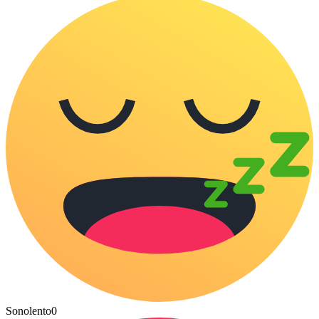
Sonolento
0