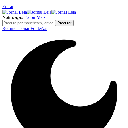
Entrar
Notificação
Exibir Mais
Redimensionar Fonte
Aa