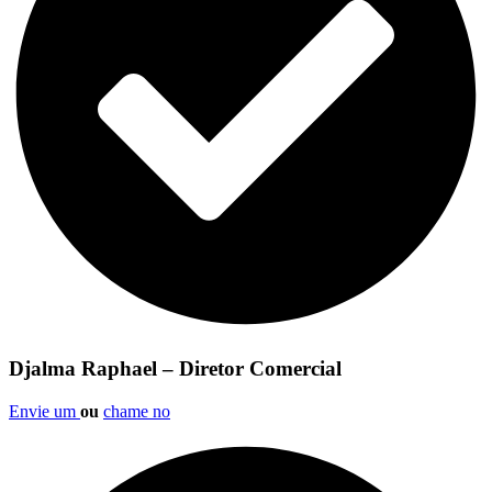
Djalma Raphael – Diretor Comercial
Envie um
ou
chame no