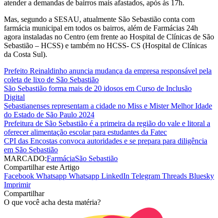
atender a demandas de bairros mais afastados, após às 17h.
Mas, segundo a SESAU, atualmente São Sebastião conta com
farmácia municipal em todos os bairros, além de Farmácias 24h
agora instaladas no Centro (em frente ao Hospital de Clínicas de São
Sebastião – HCSS) e também no HCSS- CS (Hospital de Clínicas
da Costa Sul).
Prefeito Reinaldinho anuncia mudança da empresa responsável pela
coleta de lixo de São Sebastião
São Sebastião forma mais de 20 idosos em Curso de Inclusão
Digital
Sebastianenses representam a cidade no Miss e Mister Melhor Idade
do Estado de São Paulo 2024
Prefeitura de São Sebastião é a primeira da região do vale e litoral a
oferecer alimentação escolar para estudantes da Fatec
CPI das Encostas convoca autoridades e se prepara para diligência
em São Sebastião
MARCADO:
Farmácia
São Sebastião
Compartilhar este Artigo
Facebook
Whatsapp
Whatsapp
LinkedIn
Telegram
Threads
Bluesky
Imprimir
Compartilhar
O que você acha desta matéria?