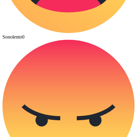
Sonolento
0