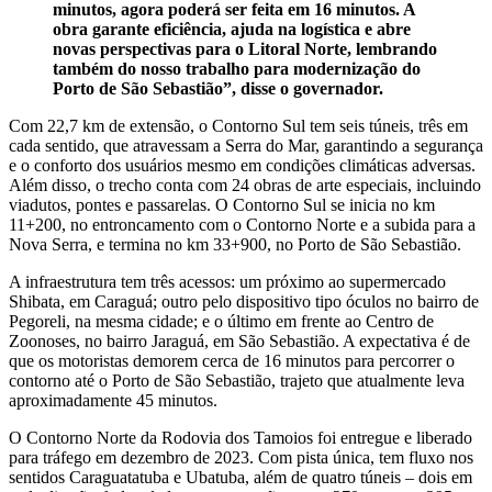
minutos, agora poderá ser feita em 16 minutos. A
obra garante eficiência, ajuda na logística e abre
novas perspectivas para o Litoral Norte, lembrando
também do nosso trabalho para modernização do
Porto de São Sebastião”, disse o governador.
Com 22,7 km de extensão, o Contorno Sul tem seis túneis, três em
cada sentido, que atravessam a Serra do Mar, garantindo a segurança
e o conforto dos usuários mesmo em condições climáticas adversas.
Além disso, o trecho conta com 24 obras de arte especiais, incluindo
viadutos, pontes e passarelas. O Contorno Sul se inicia no km
11+200, no entroncamento com o Contorno Norte e a subida para a
Nova Serra, e termina no km 33+900, no Porto de São Sebastião.
A infraestrutura tem três acessos: um próximo ao supermercado
Shibata, em Caraguá; outro pelo dispositivo tipo óculos no bairro de
Pegoreli, na mesma cidade; e o último em frente ao Centro de
Zoonoses, no bairro Jaraguá, em São Sebastião. A expectativa é de
que os motoristas demorem cerca de 16 minutos para percorrer o
contorno até o Porto de São Sebastião, trajeto que atualmente leva
aproximadamente 45 minutos.
O Contorno Norte da Rodovia dos Tamoios foi entregue e liberado
para tráfego em dezembro de 2023. Com pista única, tem fluxo nos
sentidos Caraguatatuba e Ubatuba, além de quatro túneis – dois em