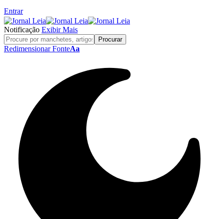
Entrar
Notificação
Exibir Mais
Redimensionar Fonte
Aa