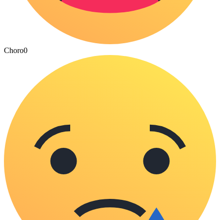
Choro
0