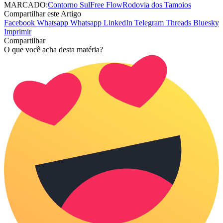
MARCADO:
Contorno Sul
Free Flow
Rodovia dos Tamoios
Compartilhar este Artigo
Facebook
Whatsapp
Whatsapp
LinkedIn
Telegram
Threads
Bluesky
Imprimir
Compartilhar
O que você acha desta matéria?