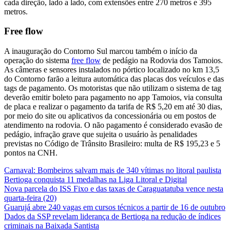
cada direção, lado a lado, com extensões entre 270 metros e 395
metros.
Free flow
A inauguração do Contorno Sul marcou também o início da
operação do sistema
free flow
de pedágio na Rodovia dos Tamoios.
As câmeras e sensores instalados no pórtico localizado no km 13,5
do Contorno farão a leitura automática das placas dos veículos e das
tags de pagamento. Os motoristas que não utilizam o sistema de tag
deverão emitir boleto para pagamento no app Tamoios, via consulta
de placa e realizar o pagamento da tarifa de R$ 5,20 em até 30 dias,
por meio do site ou aplicativos da concessionária ou em postos de
atendimento na rodovia. O não pagamento é considerado evasão de
pedágio, infração grave que sujeita o usuário às penalidades
previstas no Código de Trânsito Brasileiro: multa de R$ 195,23 e 5
pontos na CNH.
Carnaval: Bombeiros salvam mais de 340 vítimas no litoral paulista
Bertioga conquista 11 medalhas na Liga Litoral e Digital
Nova parcela do ISS Fixo e das taxas de Caraguatatuba vence nesta
quarta-feira (20)
Guarujá abre 240 vagas em cursos técnicos a partir de 16 de outubro
Dados da SSP revelam liderança de Bertioga na redução de índices
criminais na Baixada Santista