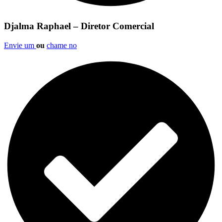
Djalma Raphael – Diretor Comercial
Envie um
ou
chame no