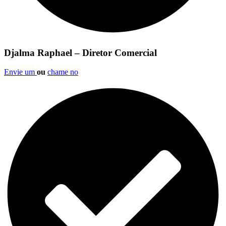
Djalma Raphael – Diretor Comercial
Envie um
ou
chame no