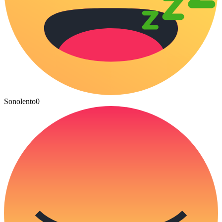
Sonolento
0