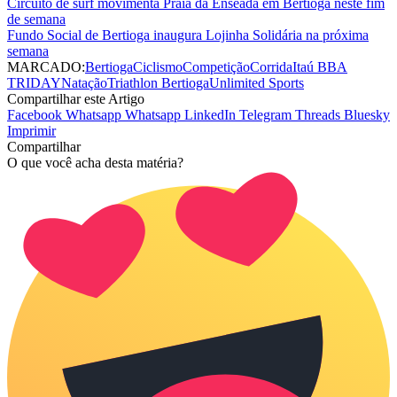
Circuito de surf movimenta Praia da Enseada em Bertioga neste fim
de semana
Fundo Social de Bertioga inaugura Lojinha Solidária na próxima
semana
MARCADO:
Bertioga
Ciclismo
Competição
Corrida
Itaú BBA
TRIDAY
Natação
Triathlon Bertioga
Unlimited Sports
Compartilhar este Artigo
Facebook
Whatsapp
Whatsapp
LinkedIn
Telegram
Threads
Bluesky
Imprimir
Compartilhar
O que você acha desta matéria?