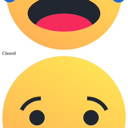
Choro
0