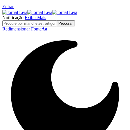
Entrar
Notificação
Exibir Mais
Redimensionar Fonte
Aa