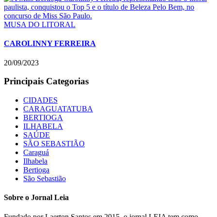
MUSA DO LITORAL
CAROLINNY FERREIRA
20/09/2023
Principais Categorias
CIDADES
CARAGUATATUBA
BERTIOGA
ILHABELA
SAÚDE
SÃO SEBASTIÃO
Caraguá
Ilhabela
Bertioga
São Sebastião
Sobre o Jornal Leia
Fundado por Laerton Santos em 2015, o jornal LEIA tem como