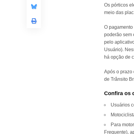
Os pórticos e
meio das plac
O pagamento p
poderão sem 
pelo aplicati
Usuário). Nes
há opção de c
Após o prazo 
de Trânsito Bra
Confira os 
Usuários c
Motociclis
Para motor
Frequente), a