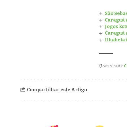
São Seba
Caraguá a
Jogos Es
Caraguá 
Ilhabela
MARCADO:
C
Compartilhar este Artigo