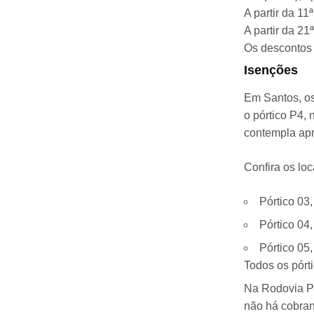
A partir da 1
A partir da 2
Os descontos 
Isenções
Em Santos, os
o pórtico P4, 
contempla ap
Confira os loc
Pórtico 03,
Pórtico 04
Pórtico 05
Todos os pórt
Na Rodovia Pa
não há cobran