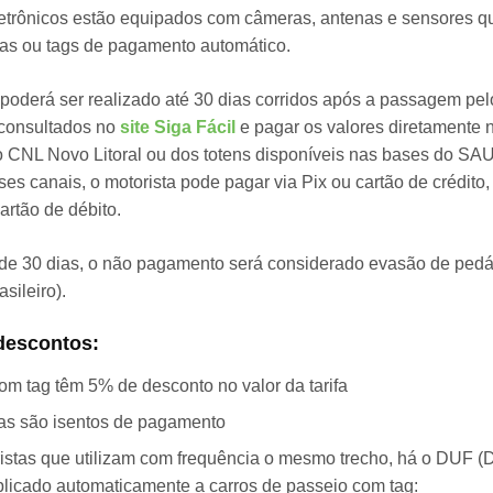
letrônicos estão equipados com câmeras, antenas e sensores qu
as ou tags de pagamento automático.
oderá ser realizado até 30 dias corridos após a passagem pelo
consultados no
site Siga Fácil
e pagar os valores diretamente 
vo CNL Novo Litoral ou dos totens disponíveis nas bases do SA
ses canais, o motorista pode pagar via Pix ou cartão de crédi
artão de débito.
de 30 dias, o não pagamento será considerado evasão de ped
sileiro).
descontos:
om tag têm 5% de desconto no valor da tarifa
tas são isentos de pagamento
istas que utilizam com frequência o mesmo trecho, há o DUF (
plicado automaticamente a carros de passeio com tag: