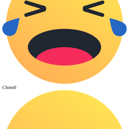
Choro
0