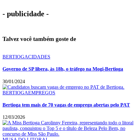
- publicidade -
Talvez você também goste de
BERTIOGA
CIDADES
Governo de SP libera, às 18h, o tráfego na Mogi-Bertioga
30/01/2024
BERTIOGA
EMPREGOS
Bertioga tem mais de 70 vagas de emprego abertas pelo PAT
12/03/2026
MUSA DO LITORAL