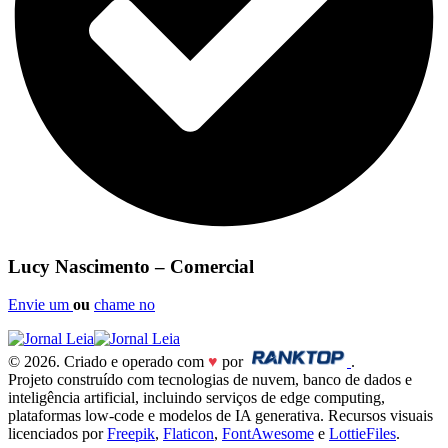
Lucy Nascimento – Comercial
Envie um
ou
chame no
© 2026. Criado e operado com
♥
por
.
Projeto construído com tecnologias de nuvem, banco de dados e
inteligência artificial, incluindo serviços de edge computing,
plataformas low-code e modelos de IA generativa. Recursos visuais
licenciados por
Freepik
,
Flaticon
,
FontAwesome
e
LottieFiles
.