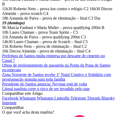
B
11h30 Roberto Neto – prova km contra o relógio C2 16h30 Dirceu
Almeida – prova scratch C4
18h Amanda de Paiva – prova de eliminação – final C3 Dia
19 (domingo)
9h Marcia Fanhani e Maria Muller – prova qualifying 200m B
10h Lauro Chaman – prova Team Sprint – C5
11h Amanda de Paiva – prova qualifying 200m C3
14h30 Lauro Chaman – prova de Scratch – final C5
15h Roberto Neto – prova de eliminação – final C2
16h Dirceu Almeida – prova de eliminação – final C4
Prefeitura de Santos multa empresa por descarte de cimento no
Canal 7
Obras de prolongamento de passarela na Ponta da Praia de Santos
recomeçam
Zona Noroeste de Santos recebe 1º Natal Criativo e Solidário com
programação gratuita para toda família
Presidente do Santos anuncia: Neymar está de volta
Litoral paulista corre o risco de ser invadido pelo mar
Compartilhar este Artigo
Facebook
Whatsapp
Whatsapp
LinkedIn
Telegram
Threads
Bluesky
Imprimir
Compartilhar
O que você acha desta matéria?