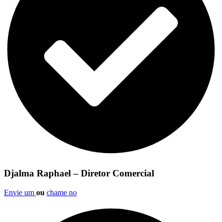
Djalma Raphael – Diretor Comercial
Envie um
ou
chame no