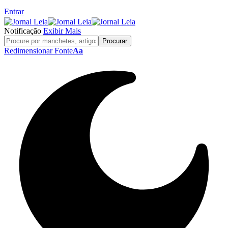
Entrar
Notificação
Exibir Mais
Redimensionar Fonte
Aa