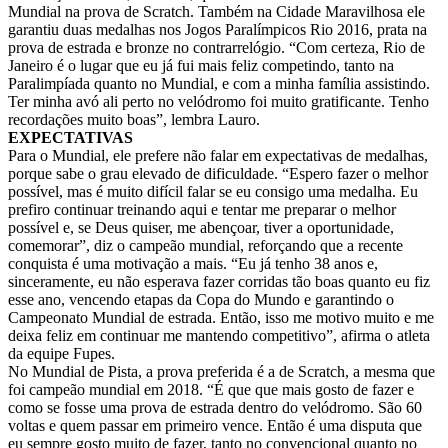
Mundial na prova de Scratch. Também na Cidade Maravilhosa ele
garantiu duas medalhas nos Jogos Paralímpicos Rio 2016, prata na
prova de estrada e bronze no contrarrelógio. “Com certeza, Rio de
Janeiro é o lugar que eu já fui mais feliz competindo, tanto na
Paralimpíada quanto no Mundial, e com a minha família assistindo.
Ter minha avó ali perto no velódromo foi muito gratificante. Tenho
recordações muito boas”, lembra Lauro.
EXPECTATIVAS
Para o Mundial, ele prefere não falar em expectativas de medalhas,
porque sabe o grau elevado de dificuldade. “Espero fazer o melhor
possível, mas é muito difícil falar se eu consigo uma medalha. Eu
prefiro continuar treinando aqui e tentar me preparar o melhor
possível e, se Deus quiser, me abençoar, tiver a oportunidade,
comemorar”, diz o campeão mundial, reforçando que a recente
conquista é uma motivação a mais. “Eu já tenho 38 anos e,
sinceramente, eu não esperava fazer corridas tão boas quanto eu fiz
esse ano, vencendo etapas da Copa do Mundo e garantindo o
Campeonato Mundial de estrada. Então, isso me motivo muito e me
deixa feliz em continuar me mantendo competitivo”, afirma o atleta
da equipe Fupes.
No Mundial de Pista, a prova preferida é a de Scratch, a mesma que
foi campeão mundial em 2018. “É que que mais gosto de fazer e
como se fosse uma prova de estrada dentro do velódromo. São 60
voltas e quem passar em primeiro vence. Então é uma disputa que
eu sempre gosto muito de fazer, tanto no convencional quanto no