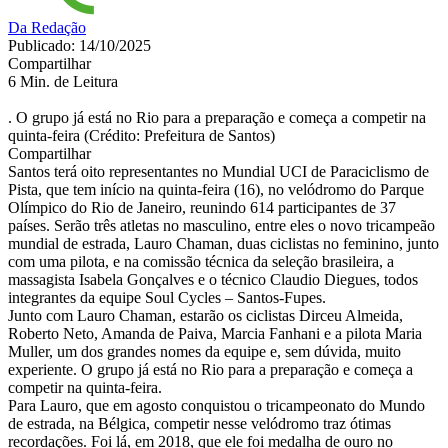
Da Redação
Publicado: 14/10/2025
Compartilhar
6 Min. de Leitura
. O grupo já está no Rio para a preparação e começa a competir na
quinta-feira (Crédito: Prefeitura de Santos)
Compartilhar
Santos
terá oito representantes no Mundial UCI de Paraciclismo de
Pista, que tem início na quinta-feira (16), no velódromo do Parque
Olímpico do Rio de Janeiro, reunindo 614 participantes de 37
países. Serão três atletas no masculino, entre eles o novo tricampeão
mundial de estrada, Lauro Chaman, duas ciclistas no feminino, junto
com uma pilota, e na comissão técnica da seleção brasileira, a
massagista Isabela Gonçalves e o técnico Claudio Diegues, todos
integrantes da equipe Soul Cycles –
Santos
-Fupes.
Junto com Lauro Chaman, estarão os ciclistas Dirceu Almeida,
Roberto Neto, Amanda de Paiva, Marcia Fanhani e a pilota Maria
Muller, um dos grandes nomes da equipe e, sem dúvida, muito
experiente. O grupo já está no Rio para a preparação e começa a
competir na quinta-feira.
Para Lauro, que em agosto conquistou o tricampeonato do Mundo
de estrada, na Bélgica, competir nesse velódromo traz ótimas
recordações. Foi lá, em 2018, que ele foi medalha de ouro no