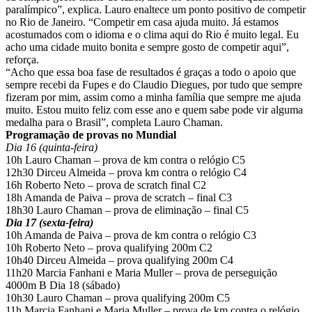
paralímpico”, explica. Lauro enaltece um ponto positivo de competir
no Rio de Janeiro. “Competir em casa ajuda muito. Já estamos
acostumados com o idioma e o clima aqui do Rio é muito legal. Eu
acho uma cidade muito bonita e sempre gosto de competir aqui”,
reforça.
“Acho que essa boa fase de resultados é graças a todo o apoio que
sempre recebi da Fupes e do Claudio Diegues, por tudo que sempre
fizeram por mim, assim como a minha família que sempre me ajuda
muito. Estou muito feliz com esse ano e quem sabe pode vir alguma
medalha para o Brasil”, completa Lauro Chaman.
Programação de provas no Mundial
Dia 16 (quinta-feira)
10h Lauro Chaman – prova de km contra o relógio C5
12h30 Dirceu Almeida – prova km contra o relógio C4
16h Roberto Neto – prova de scratch final C2
18h Amanda de Paiva – prova de scratch – final C3
18h30 Lauro Chaman – prova de eliminação – final C5
Dia 17 (sexta-feira)
10h Amanda de Paiva – prova de km contra o relógio C3
10h Roberto Neto – prova qualifying 200m C2
10h40 Dirceu Almeida – prova qualifying 200m C4
11h20 Marcia Fanhani e Maria Muller – prova de perseguição
4000m B Dia 18 (sábado)
10h30 Lauro Chaman – prova qualifying 200m C5
11h Marcia Fanhani e Maria Muller – prova de km contra o relógio