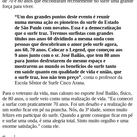
de 70 e 80 anos que encontraram recentemente no surfe uma grande
força para viver.
“Um dos grandes pontos deste evento é reunir
numa mesma ação os pioneiros do surfe do Estado
de São Paulo com novatos. Essa é a democratização
que o surfe traz. Teremos surfistas com grandes
títulos nos anos 60 dividindo a mesma onda com
pessoas que descobriram o amor pelo surfe agora,
aos 60, 70 anos. Colocar o Legend, que começou aos
9 anos junto com o sr. José Bailão, que tem 80 anos
para juntos desfrutarem do mesmo espaço e
mostrarem ao mundo os benefícios do surfe tanto
em saúde quanto em qualidade de vida e união, que
o surfe traz, isso não tem preço”
, conta o professor da
Escola Sênior de Surfe Cisco Arana.
Para o veterano da vida, mas calouro no esporte José Bailão, físico,
de 80 anos, o surfe veio como uma realização de vida. “Eu comecei
a surfar com praticamente 70 anos. Foi um desafio e a realização de
um sonho ficar em pé na prancha. Nós, da 3ª idade, somos muito
felizes em participar do surfe. Quando a gente consegue ficar em pé
e surfar uma onda, é uma alegria total. Sinto muito orgulho e uma
enorme satisfação.” conta ele.