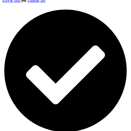
Envie um
ou
chame no