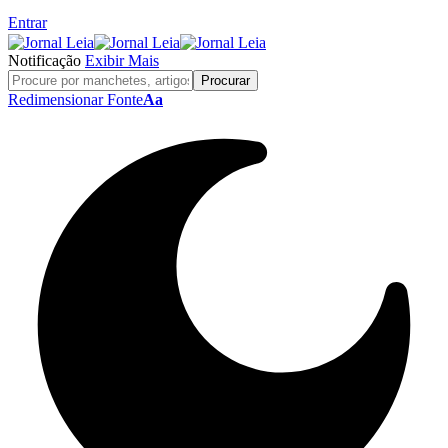
Entrar
Notificação
Exibir Mais
Redimensionar Fonte
Aa