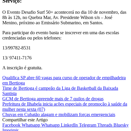
Serviço:
O Evento Desafio Surf 50+ acontecerá no dia 10 de novembro, das
8h às 12h, no Quebra Mar, Av. Presidente Wilson s/n – José
Menino, próximo ao Emissário Submarino, em Santos.
Para participar do evento basta se inscrever em uma das escolas
credenciadas ou pelos telefones:
13/99782-8531
13/ 97411-7176
A inscrição é gratuita.
Qualifica SP abre 60 vagas para curso de operador de empilhadeira
em Bertioga
Time de Bertioga é campeão da Liga de Basketball da Baixada
Santista
GCM de Bertioga apreende mais de 7 quilos de drogas
Prefeitura de Ilhabela inicia ações especiais de promoção à saúde da
mulher nesta sexta (07)
Chuvas em Cubatão alagam e mobilizam forças emergenciais
Compartilhar este Artigo
Facebook
Whatsapp
Whatsapp
LinkedIn
Telegram
Threads
Bluesky
Imprimir