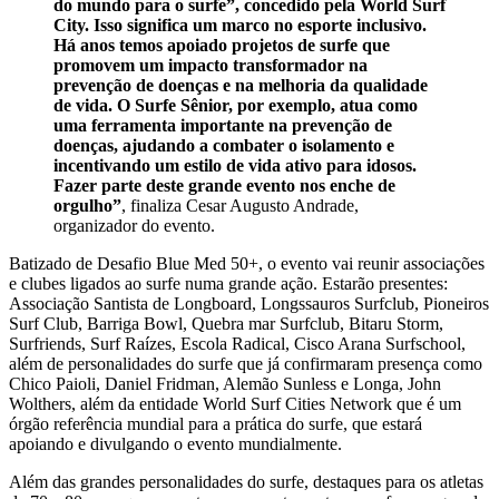
do mundo para o surfe”, concedido pela World Surf
City. Isso significa um marco no esporte inclusivo.
Há anos temos apoiado projetos de surfe que
promovem um impacto transformador na
prevenção de doenças e na melhoria da qualidade
de vida. O Surfe Sênior, por exemplo, atua como
uma ferramenta importante na prevenção de
doenças, ajudando a combater o isolamento e
incentivando um estilo de vida ativo para idosos.
Fazer parte deste grande evento nos enche de
orgulho”
, finaliza Cesar Augusto Andrade,
organizador do evento.
Batizado de Desafio Blue Med 50+, o evento vai reunir associações
e clubes ligados ao surfe numa grande ação. Estarão presentes:
Associação Santista de Longboard, Longssauros Surfclub, Pioneiros
Surf Club, Barriga Bowl, Quebra mar Surfclub, Bitaru Storm,
Surfriends, Surf Raízes, Escola Radical, Cisco Arana Surfschool,
além de personalidades do surfe que já confirmaram presença como
Chico Paioli, Daniel Fridman, Alemão Sunless e Longa, John
Wolthers, além da entidade World Surf Cities Network que é um
órgão referência mundial para a prática do surfe, que estará
apoiando e divulgando o evento mundialmente.
Além das grandes personalidades do surfe, destaques para os atletas