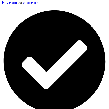
Envie um
ou
chame no