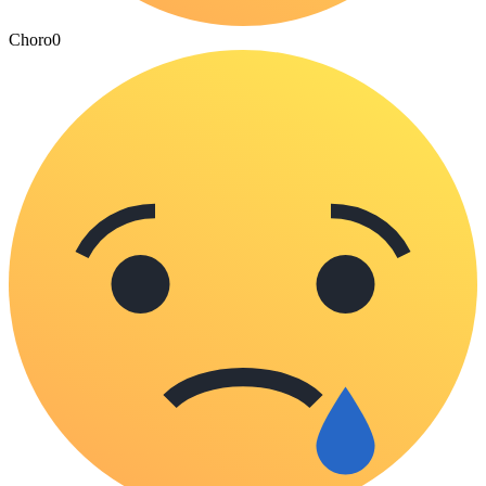
Choro
0