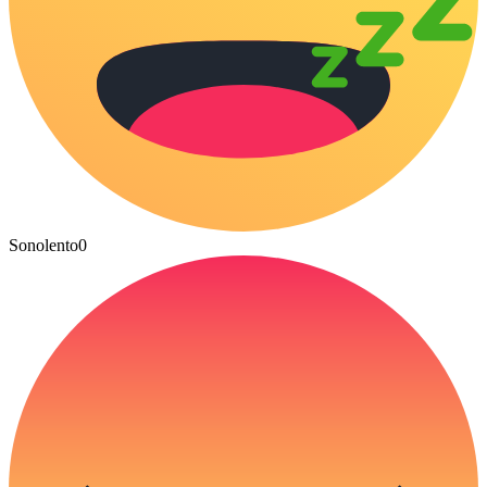
Sonolento
0