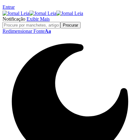
Entrar
Notificação
Exibir Mais
Redimensionar Fonte
Aa