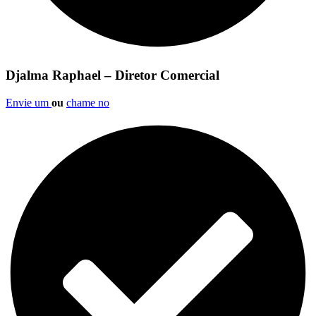
Djalma Raphael – Diretor Comercial
Envie um
ou
chame no