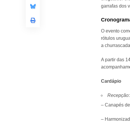
garrafas dos 
Cronograma
O evento com
rótulos urugu
a churrascada
A partir das 1
acompanhamen
Cardápio
Recepção
:
– Canapés de
– Harmonizad