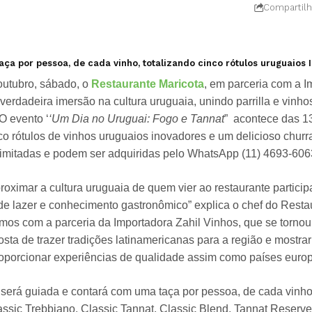
Compartilh
a por pessoa, de cada vinho, totalizando cinco rótulos uruguaios I
outubro, sábado, o
Restaurante Maricota
, em parceria com a I
verdadeira imersão na cultura uruguaia, unindo parrilla e vinh
O evento ‘
‘Um Dia no Uruguai: Fogo e Tannat
” acontece das 1
co rótulos de vinhos uruguaios inovadores e um delicioso chur
limitadas e podem ser adquiridas pelo WhatsApp (11) 4693-606
oximar a cultura uruguaia de quem vier ao restaurante particip
 lazer e conhecimento gastronômico” explica o chef do Resta
amos com a parceria da Importadora Zahil Vinhos, que se torno
osta de trazer tradições latinamericanas para a região e mostra
porcionar experiências de qualidade assim como países europ
será guiada e contará com uma taça por pessoa, de cada vinho, 
assic Trebbiano, Classic Tannat, Classic Blend, Tannat Reserv