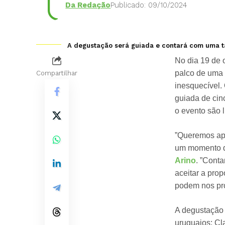
Da Redação
Publicado: 09/10/2024
A degustação será guiada e contará com uma taç
No dia 19 de 
palco de uma 
Compartilhar
inesquecível. 
guiada de cin
o evento são 
”Queremos apr
um momento de
Arino
. ”Cont
aceitar a prop
podem nos pro
A degustação 
uruguaios: Cl