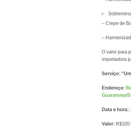
Sobremesa
– Crepe de B
– Harmonizad
O valor para 
importadora p
Serviço: “Um
Endereço
:
Re
Guararema/
Data e hora:
1
Valor:
R$320 p