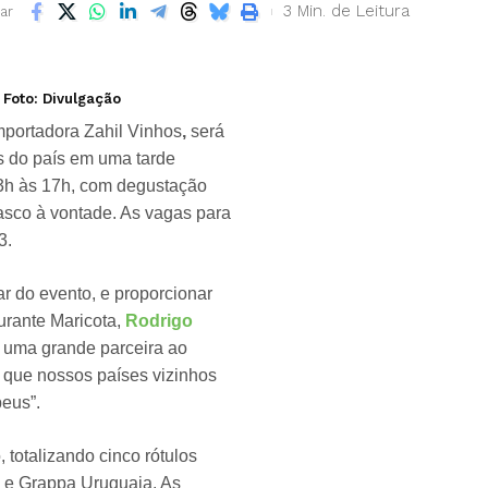
3 Min. de Leitura
ar
 Foto: Divulgação
mportadora Zahil Vinhos
,
será
os do país em uma tarde
3h às 17h, com degustação
rasco à vontade. As vagas para
3.
ar do evento, e proporcionar
urante Maricota,
Rodrigo
u uma grande parceira ao
r que nossos países vizinhos
eus”.
totalizando cinco rótulos
e e Grappa Uruguaia. As