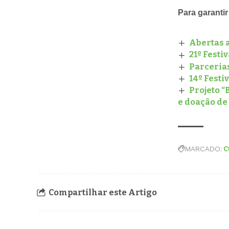
Para garanti
Abertas a
21º Fest
Parceria
14º Festi
Projeto “
e doação de
MARCADO:
C
Compartilhar este Artigo