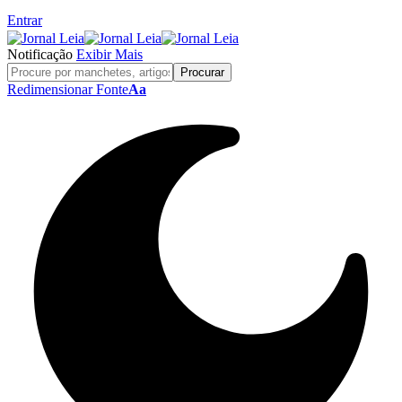
Entrar
Notificação
Exibir Mais
Redimensionar Fonte
Aa