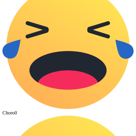
Choro
0