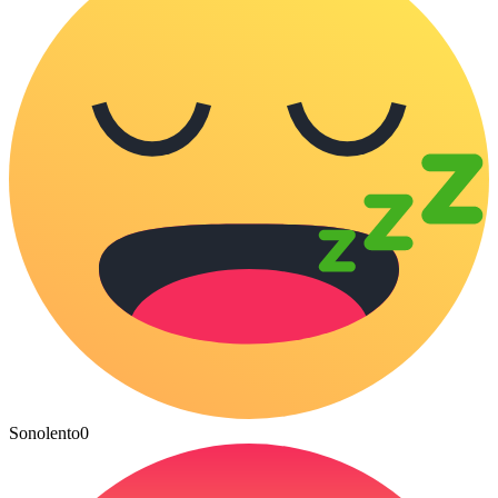
Sonolento
0