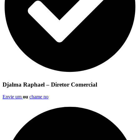
Djalma Raphael – Diretor Comercial
Envie um
ou
chame no