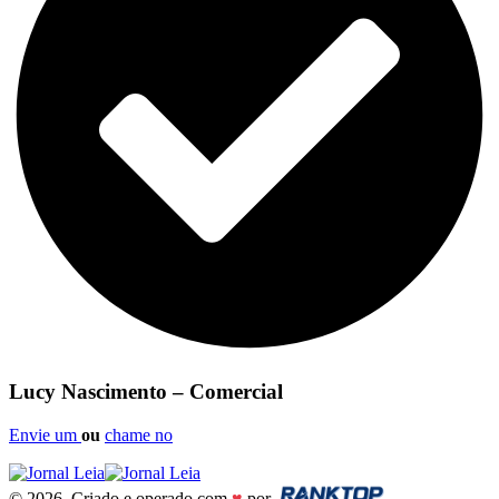
Lucy Nascimento – Comercial
Envie um
ou
chame no
© 2026. Criado e operado com
♥
por
.