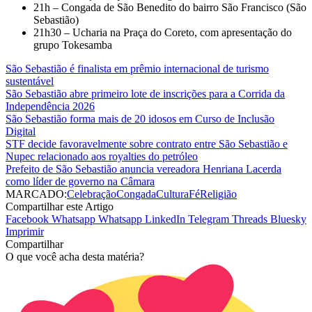
21h – Congada de São Benedito do bairro São Francisco (São
Sebastião)
21h30 – Ucharia na Praça do Coreto, com apresentação do
grupo Tokesamba
São Sebastião é finalista em prêmio internacional de turismo
sustentável
São Sebastião abre primeiro lote de inscrições para a Corrida da
Independência 2026
São Sebastião forma mais de 20 idosos em Curso de Inclusão
Digital
STF decide favoravelmente sobre contrato entre São Sebastião e
Nupec relacionado aos royalties do petróleo
Prefeito de São Sebastião anuncia vereadora Henriana Lacerda
como líder de governo na Câmara
MARCADO:
Celebração
Congada
Cultura
Fé
Religião
Compartilhar este Artigo
Facebook
Whatsapp
Whatsapp
LinkedIn
Telegram
Threads
Bluesky
Imprimir
Compartilhar
O que você acha desta matéria?