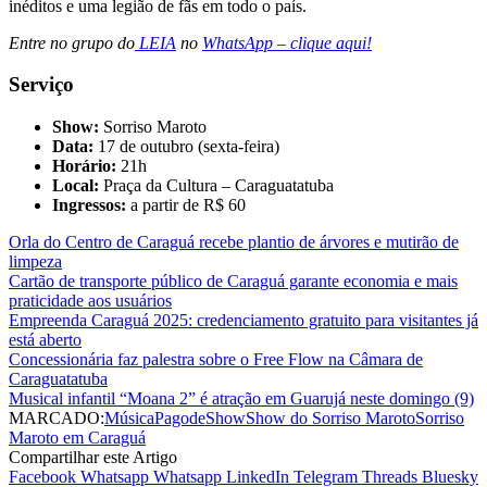
inéditos e uma legião de fãs em todo o país.
Entre no grupo do
LEIA
no
WhatsApp – clique aqui!
Serviço
Show:
Sorriso Maroto
Data:
17 de outubro (sexta-feira)
Horário:
21h
Local:
Praça da Cultura – Caraguatatuba
Ingressos:
a partir de R$ 60
Orla do Centro de Caraguá recebe plantio de árvores e mutirão de
limpeza
Cartão de transporte público de Caraguá garante economia e mais
praticidade aos usuários
Empreenda Caraguá 2025: credenciamento gratuito para visitantes já
está aberto
Concessionária faz palestra sobre o Free Flow na Câmara de
Caraguatatuba
Musical infantil “Moana 2” é atração em Guarujá neste domingo (9)
MARCADO:
Música
Pagode
Show
Show do Sorriso Maroto
Sorriso
Maroto em Caraguá
Compartilhar este Artigo
Facebook
Whatsapp
Whatsapp
LinkedIn
Telegram
Threads
Bluesky