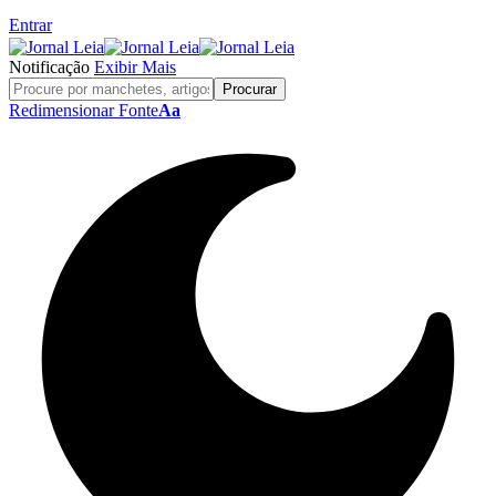
Entrar
Notificação
Exibir Mais
Redimensionar Fonte
Aa