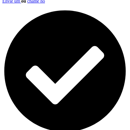
Envie um
ou
chame no