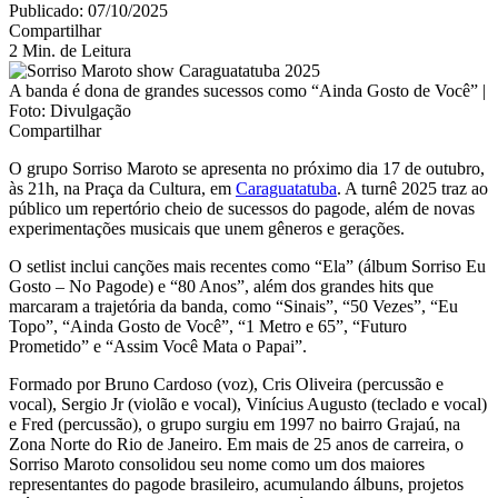
Publicado: 07/10/2025
Compartilhar
2 Min. de Leitura
A banda é dona de grandes sucessos como “Ainda Gosto de Você” |
Foto: Divulgação
Compartilhar
O grupo Sorriso Maroto se apresenta no próximo dia 17 de outubro,
às 21h, na Praça da Cultura, em
Caraguatatuba
. A turnê 2025 traz ao
público um repertório cheio de sucessos do pagode, além de novas
experimentações musicais que unem gêneros e gerações.
O setlist inclui canções mais recentes como “Ela” (álbum Sorriso Eu
Gosto – No Pagode) e “80 Anos”, além dos grandes hits que
marcaram a trajetória da banda, como “Sinais”, “50 Vezes”, “Eu
Topo”, “Ainda Gosto de Você”, “1 Metro e 65”, “Futuro
Prometido” e “Assim Você Mata o Papai”.
Formado por Bruno Cardoso (voz), Cris Oliveira (percussão e
vocal), Sergio Jr (violão e vocal), Vinícius Augusto (teclado e vocal)
e Fred (percussão), o grupo surgiu em 1997 no bairro Grajaú, na
Zona Norte do Rio de Janeiro. Em mais de 25 anos de carreira, o
Sorriso Maroto consolidou seu nome como um dos maiores
representantes do pagode brasileiro, acumulando álbuns, projetos