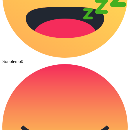
Sonolento
0