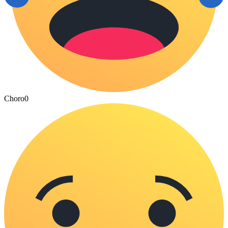
Choro
0