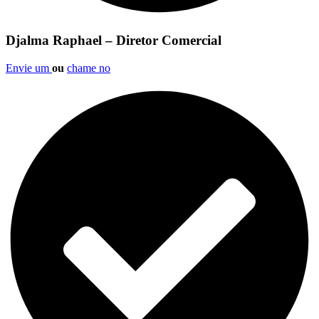
Djalma Raphael – Diretor Comercial
Envie um
ou
chame no