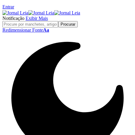
Entrar
Notificação
Exibir Mais
Redimensionar Fonte
Aa