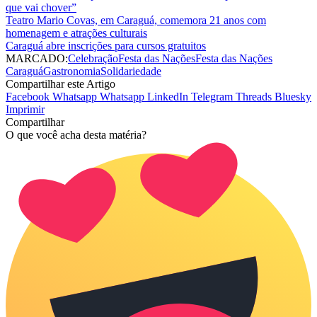
que vai chover”
Teatro Mario Covas, em Caraguá, comemora 21 anos com
homenagem e atrações culturais
Caraguá abre inscrições para cursos gratuitos
MARCADO:
Celebração
Festa das Nações
Festa das Nações
Caraguá
Gastronomia
Solidariedade
Compartilhar este Artigo
Facebook
Whatsapp
Whatsapp
LinkedIn
Telegram
Threads
Bluesky
Imprimir
Compartilhar
O que você acha desta matéria?