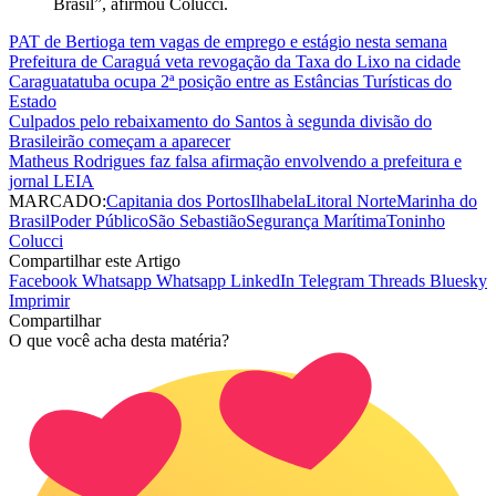
Brasil”, afirmou Colucci.
PAT de Bertioga tem vagas de emprego e estágio nesta semana
Prefeitura de Caraguá veta revogação da Taxa do Lixo na cidade
Caraguatatuba ocupa 2ª posição entre as Estâncias Turísticas do
Estado
Culpados pelo rebaixamento do Santos à segunda divisão do
Brasileirão começam a aparecer
Matheus Rodrigues faz falsa afirmação envolvendo a prefeitura e
jornal LEIA
MARCADO:
Capitania dos Portos
Ilhabela
Litoral Norte
Marinha do
Brasil
Poder Público
São Sebastião
Segurança Marítima
Toninho
Colucci
Compartilhar este Artigo
Facebook
Whatsapp
Whatsapp
LinkedIn
Telegram
Threads
Bluesky
Imprimir
Compartilhar
O que você acha desta matéria?