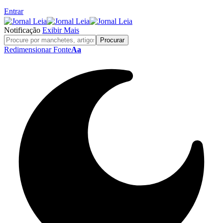
Entrar
Notificação
Exibir Mais
Redimensionar Fonte
Aa