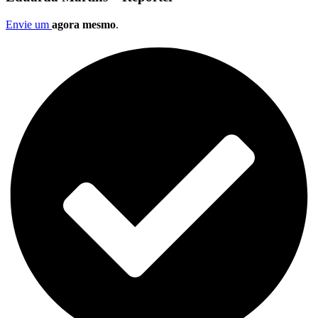
Envie um
agora mesmo
.