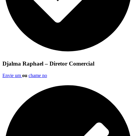
Djalma Raphael – Diretor Comercial
Envie um
ou
chame no