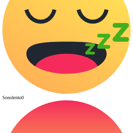
Sonolento
0