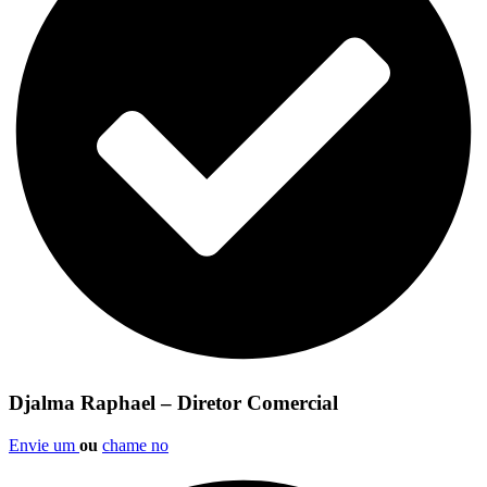
Djalma Raphael – Diretor Comercial
Envie um
ou
chame no