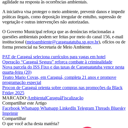
agilidade na resposta às ocorrências ambientais.
A iniciativa visa proteger o meio ambiente, prevenir danos e impedir
práticas ilegais, como deposição irregular de entulho, supressão de
vegetação e outras intervenções não autorizadas.
O Governo Municipal reforça que as denúncias relacionadas a
questões ambientais podem ser feitas por meio do canal 156, e-mail
institucional (
meioambiente@caraguatatuba.sp.gov.br
), ofícios ou de
forma presencial na Secretaria de Meio Ambiente.
PAT de Caraguá seleciona currículos para vagas em hotel
Operação “Caraguá Segura” reforça combate à criminalidade
Nova parcela do ISS Fixo e das taxas de Caraguatatuba vence nesta
quarta-feira (20)
Teatro Mario Covas, em Caraguá, completa 21 anos e promove
programação especial
Procon de Caraguá orienta sobre compras nas promoções da Black
Friday 2025
MARCADO:
Ambiental
Caraguá
Fiscalização
Compartilhar este Artigo
Facebook
Whatsapp
Whatsapp
LinkedIn
Telegram
Threads
Bluesky
Imprimir
Compartilhar
O que você acha desta matéria?