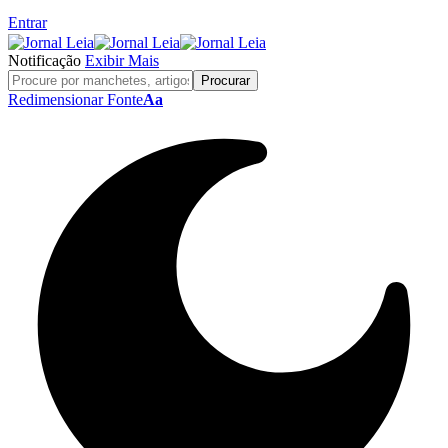
Entrar
Notificação
Exibir Mais
Redimensionar Fonte
Aa