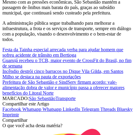
Mesmo com as pressões econômicas, São Sebastião mantém a
passagem de ônibus mais barata do país, graças ao subsídio
municipal, que continuará sendo custeado pela prefeitura.
A administração pública segue trabalhando para melhorar a
infraestrutura, a frota e os serviços de transporte, sempre em diálogo
com a população, visando o desenvolvimento e o bem-estar de
todos.
Festa da Tainha especial arrecada verba para ajudar homem que
sofreu acidente de trânsito em Bertioga
Guarujá recebeu o TCB, maior evento de CrossFit do Brasil, no fim
de semana
Incêndio destrói cinco barracos no Dique Vila Gilda, em Santos
Milho se destaca na pauta de exportações
Prefeitura de São Sebastião e SindServ firmam acordo: vale-
alimentação dobra de valor e município passa a oferecer maiores
benefícios do Litoral Norte
MARCADO:
São Sebastião
Transporte
Compartilhar este Artigo
Facebook
Whatsapp
Whatsapp
LinkedIn
Telegram
Threads
Bluesky
Imprimir
Compartilhar
O que você acha desta matéria?