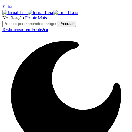
Entrar
Notificação
Exibir Mais
Redimensionar Fonte
Aa