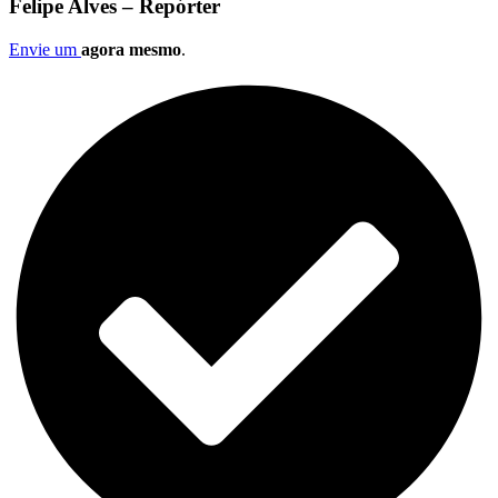
Felipe Alves – Repórter
Envie um
agora mesmo
.