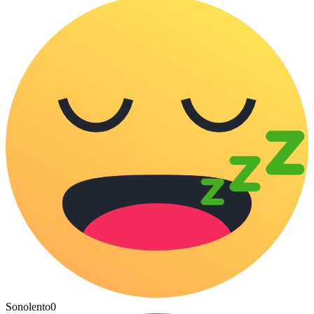
Sonolento
0