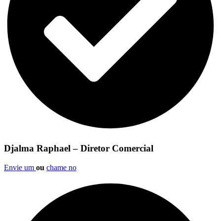
Djalma Raphael – Diretor Comercial
Envie um
ou
chame no