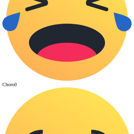
Choro
0