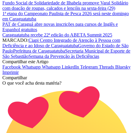
Fundo Social de Solidariedade de Ilhabela promove Varal Solidário
com doação de roupas, calçados e lençóis na sexta-feira (29)
1ª etapa do Campeonato Paulista de Pesca 2026 será neste domingo
em Caraguatatuba
PAT de Caraguá abre novas inscrições para cursos de Inglês e
Espanhol gratuitos
Caraguatatuba recebe 22ª edição do ABETA Summit 2025
MARCADO:
Ciapi Centro Integrado de Atenção à Pessoa com
Deficiência e ao Idoso de Caraguatatuba
Governo do Estado de São
Paulo
Prefeitura de Caraguatatuba
Secretaria Municipal de Esporte de
São Sebastião
Semana da Prevenção às Deficiências
Compartilhar este Artigo
Facebook
Whatsapp
Whatsapp
LinkedIn
Telegram
Threads
Bluesky
Imprimir
Compartilhar
O que você acha desta matéria?