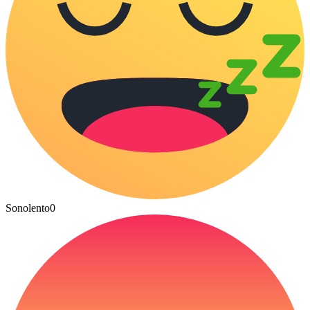
Sonolento
0