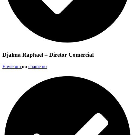
Djalma Raphael – Diretor Comercial
Envie um
ou
chame no