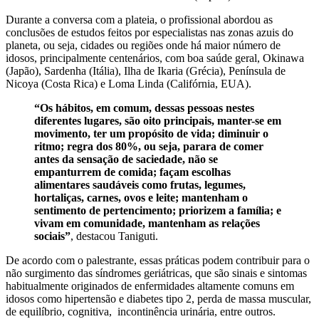
Durante a conversa com a plateia, o profissional abordou as
conclusões de estudos feitos por especialistas nas zonas azuis do
planeta, ou seja, cidades ou regiões onde há maior número de
idosos, principalmente centenários, com boa saúde geral, Okinawa
(Japão), Sardenha (Itália), Ilha de Ikaria (Grécia), Península de
Nicoya (Costa Rica) e Loma Linda (Califórnia, EUA).
“Os hábitos, em comum, dessas pessoas nestes
diferentes lugares, são oito principais, manter-se em
movimento, ter um propósito de vida; diminuir o
ritmo; regra dos 80%, ou seja, parara de comer
antes da sensação de saciedade, não se
empanturrem de comida; façam escolhas
alimentares saudáveis como frutas, legumes,
hortaliças, carnes, ovos e leite; mantenham o
sentimento de pertencimento; priorizem a família; e
vivam em comunidade, mantenham as relações
sociais”
, destacou Taniguti.
De acordo com o palestrante, essas práticas podem contribuir para o
não surgimento das síndromes geriátricas, que são sinais e sintomas
habitualmente originados de enfermidades altamente comuns em
idosos como hipertensão e diabetes tipo 2, perda de massa muscular,
de equilíbrio, cognitiva, incontinência urinária, entre outros.