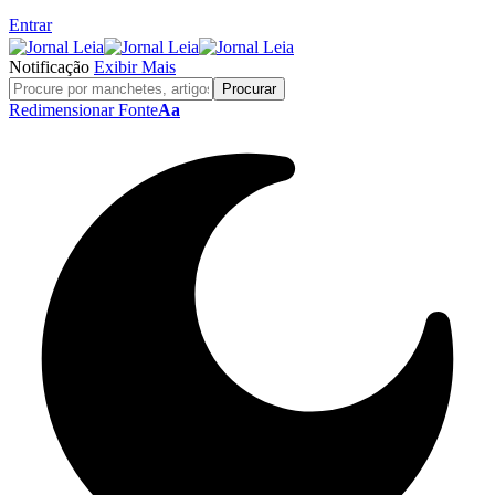
Entrar
Notificação
Exibir Mais
Redimensionar Fonte
Aa