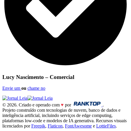
Lucy Nascimento – Comercial
Envie um
ou
chame no
© 2026. Criado e operado com
♥
por
.
Projeto construído com tecnologias de nuvem, banco de dados e
inteligência artificial, incluindo serviços de edge computing,
plataformas low-code e modelos de IA generativa. Recursos visuais
licenciados por
Freepik
,
Flaticon
,
FontAwesome
e
LottieFiles
.