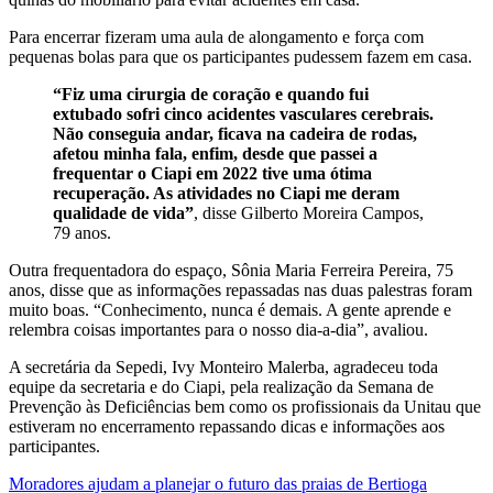
Para encerrar fizeram uma aula de alongamento e força com
pequenas bolas para que os participantes pudessem fazem em casa.
“Fiz uma cirurgia de coração e quando fui
extubado sofri cinco acidentes vasculares cerebrais.
Não conseguia andar, ficava na cadeira de rodas,
afetou minha fala, enfim, desde que passei a
frequentar o Ciapi em 2022 tive uma ótima
recuperação. As atividades no Ciapi me deram
qualidade de vida”
, disse Gilberto Moreira Campos,
79 anos.
Outra frequentadora do espaço, Sônia Maria Ferreira Pereira, 75
anos, disse que as informações repassadas nas duas palestras foram
muito boas. “Conhecimento, nunca é demais. A gente aprende e
relembra coisas importantes para o nosso dia-a-dia”, avaliou.
A secretária da Sepedi, Ivy Monteiro Malerba, agradeceu toda
equipe da secretaria e do Ciapi, pela realização da Semana de
Prevenção às Deficiências bem como os profissionais da Unitau que
estiveram no encerramento repassando dicas e informações aos
participantes.
Moradores ajudam a planejar o futuro das praias de Bertioga