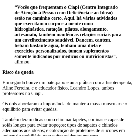
“Vocês que frequentam o Ciapi (Centro Integrado
de Atenção à Pessoa com Deficiência e ao Idoso)
estão no caminho certo. Aqui, há várias atividades
que exercitam o corpo e a mente como
hidroginástica, natação, pilates, alongamento,
artesanato, também mantêm as relações sociais para
um envelhecimento saudável. Dancem, cantem,
bebam bastante água, tenham uma dieta e
exercícios personalizados, tomem suplementos
somente indicados por médicos ou nutricionistas”
,
afirmou.
Risco de queda
Em seguida houve um bate-papo e aula prática com a fisioterapeuta,
Aline Ferreira, e o educador físico, Leandro Lopes, ambos
professores no Ciapi.
Os dois abordaram a importância de manter a massa muscular e o
equilíbrio para evitar quedas.
Também deram dicas como eliminar tapetes, cortinas e capas de
sofás longos para evitar tropeços; tipos de sapatos e chinelos
adequados aos idosos; e colocação de protetores de silicones em
quinas do mobiliário para evitar acidentes em casa.