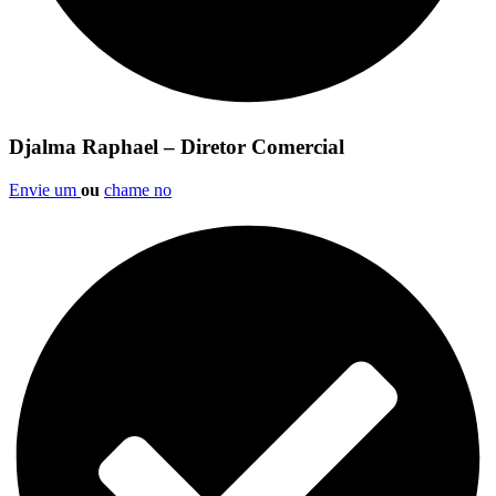
Djalma Raphael – Diretor Comercial
Envie um
ou
chame no