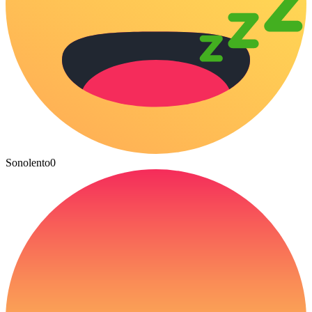
Sonolento
0