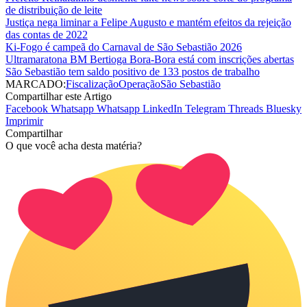
de distribuição de leite
Justiça nega liminar a Felipe Augusto e mantém efeitos da rejeição
das contas de 2022
Ki-Fogo é campeã do Carnaval de São Sebastião 2026
Ultramaratona BM Bertioga Bora-Bora está com inscrições abertas
São Sebastião tem saldo positivo de 133 postos de trabalho
MARCADO:
Fiscalização
Operação
São Sebastião
Compartilhar este Artigo
Facebook
Whatsapp
Whatsapp
LinkedIn
Telegram
Threads
Bluesky
Imprimir
Compartilhar
O que você acha desta matéria?