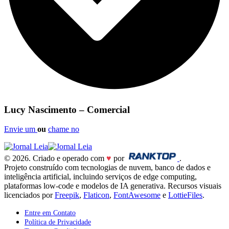
Lucy Nascimento – Comercial
Envie um
ou
chame no
© 2026. Criado e operado com
♥
por
.
Projeto construído com tecnologias de nuvem, banco de dados e
inteligência artificial, incluindo serviços de edge computing,
plataformas low-code e modelos de IA generativa. Recursos visuais
licenciados por
Freepik
,
Flaticon
,
FontAwesome
e
LottieFiles
.
Entre em Contato
Política de Privacidade