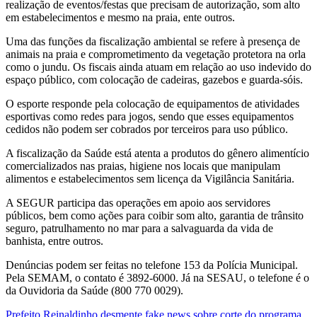
realização de eventos/festas que precisam de autorização, som alto
em estabelecimentos e mesmo na praia, ente outros.
Uma das funções da fiscalização ambiental se refere à presença de
animais na praia e comprometimento da vegetação protetora na orla
como o jundu. Os fiscais ainda atuam em relação ao uso indevido do
espaço público, com colocação de cadeiras, gazebos e guarda-sóis.
O esporte responde pela colocação de equipamentos de atividades
esportivas como redes para jogos, sendo que esses equipamentos
cedidos não podem ser cobrados por terceiros para uso público.
A fiscalização da Saúde está atenta a produtos do gênero alimentício
comercializados nas praias, higiene nos locais que manipulam
alimentos e estabelecimentos sem licença da Vigilância Sanitária.
A SEGUR participa das operações em apoio aos servidores
públicos, bem como ações para coibir som alto, garantia de trânsito
seguro, patrulhamento no mar para a salvaguarda da vida de
banhista, entre outros.
Denúncias podem ser feitas no telefone 153 da Polícia Municipal.
Pela SEMAM, o contato é 3892-6000. Já na SESAU, o telefone é o
da Ouvidoria da Saúde (800 770 0029).
Prefeito Reinaldinho desmente fake news sobre corte do programa