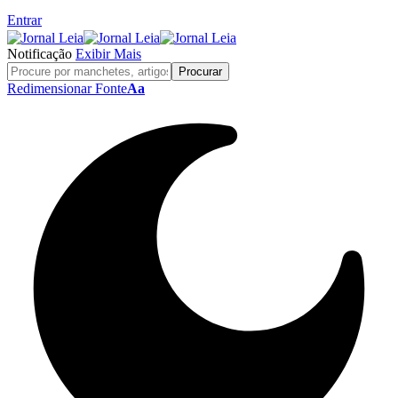
Entrar
Notificação
Exibir Mais
Redimensionar Fonte
Aa