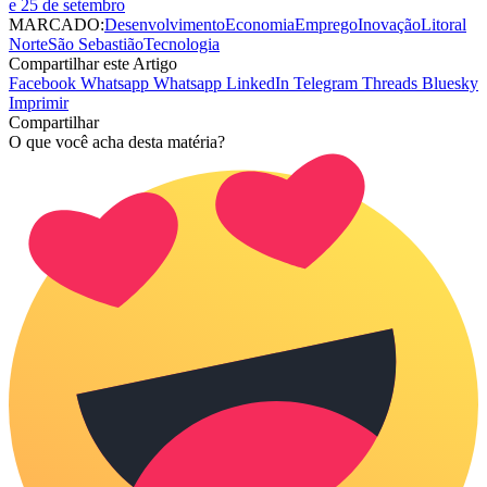
e 25 de setembro
MARCADO:
Desenvolvimento
Economia
Emprego
Inovação
Litoral
Norte
São Sebastião
Tecnologia
Compartilhar este Artigo
Facebook
Whatsapp
Whatsapp
LinkedIn
Telegram
Threads
Bluesky
Imprimir
Compartilhar
O que você acha desta matéria?