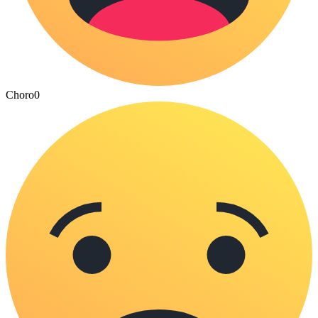
Choro
0