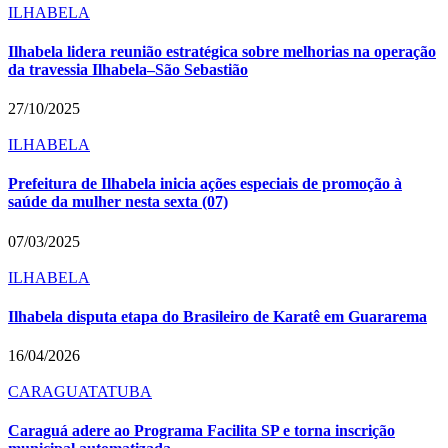
ILHABELA
Ilhabela lidera reunião estratégica sobre melhorias na operação
da travessia Ilhabela–São Sebastião
27/10/2025
ILHABELA
Prefeitura de Ilhabela inicia ações especiais de promoção à
saúde da mulher nesta sexta (07)
07/03/2025
ILHABELA
Ilhabela disputa etapa do Brasileiro de Karatê em Guararema
16/04/2026
CARAGUATATUBA
Caraguá adere ao Programa Facilita SP e torna inscrição