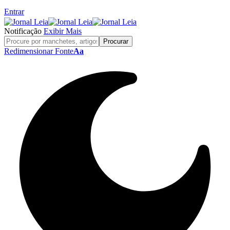
Entrar
Notificação
Exibir Mais
Redimensionar Fonte
Aa