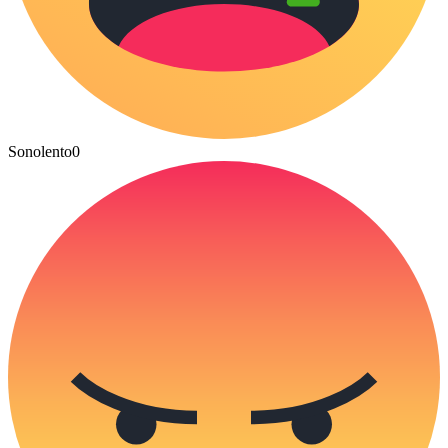
Sonolento
0