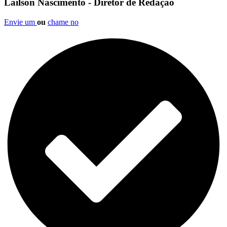
Lailson Nascimento - Diretor de Redação
Envie um
ou
chame no