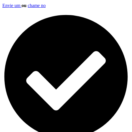
Envie um
ou
chame no