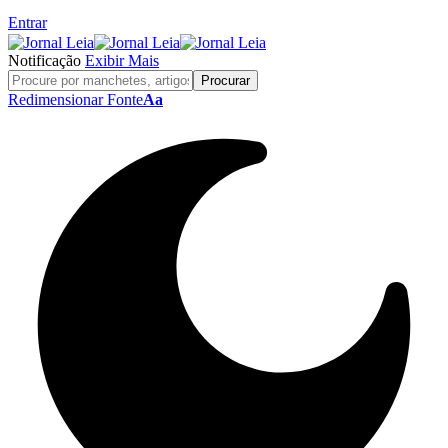
Entrar
Notificação
Exibir Mais
Redimensionar Fonte
Aa