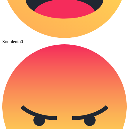
Sonolento
0