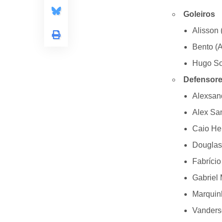
Goleiros
Alisson 
Bento (A
Hugo So
Defensor
Alexsand
Alex Sa
Caio He
Douglas 
Fabrício
Gabriel
Marquin
Vanders