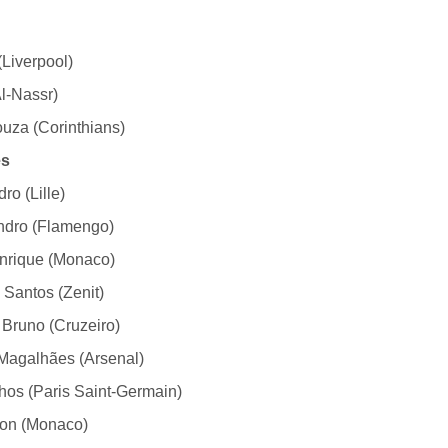
(Liverpool)
l-Nassr)
uza (Corinthians)
es
ro (Lille)
ndro (Flamengo)
nrique (Monaco)
Santos (Zenit)
 Bruno (Cruzeiro)
 Magalhães (Arsenal)
hos (Paris Saint-Germain)
on (Monaco)