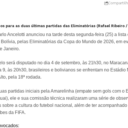
Compartilh
s para as duas últimas partidas das Eliminatórias (Rafael Ribeiro /
rlo Ancelotti anunciou na tarde desta segunda-feira (25) a list
e Bolívia, pelas Eliminatórias da Copa do Mundo de 2026, em e
e Janeiro.
elo será disputado no dia 4 de setembro, às 21h30, no Maracanã
 9, às 20h30, brasileiros e bolivianos se enfrentam no Estádio 
lto, pela 18ª rodada.
as partidas iniciais pela Amarelinha (empate sem gols com o Eq
uai), ele e sua comissão técnica realizaram uma série de obser
 sobre a cultura do futebol nacional, além de ter acompanhado 
bes da FIFA.
nvocados: