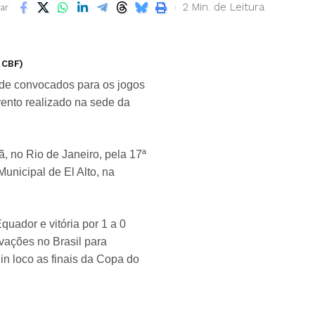
2 Min. de Leitura
ar
 CBF)
a de convocados para os jogos
vento realizado na sede da
, no Rio de Janeiro, pela 17ª
Municipal de El Alto, na
uador e vitória por 1 a 0
vações no Brasil para
in loco as finais da Copa do