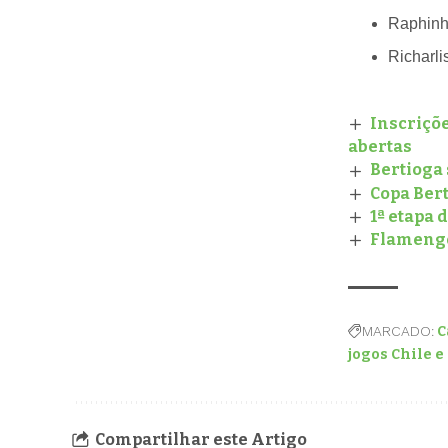
Raphinh
Richarli
Inscriçõe
abertas
Bertioga
Copa Ber
1ª etapa 
Flamengo
MARCADO:
C
jogos Chile e
Compartilhar este Artigo