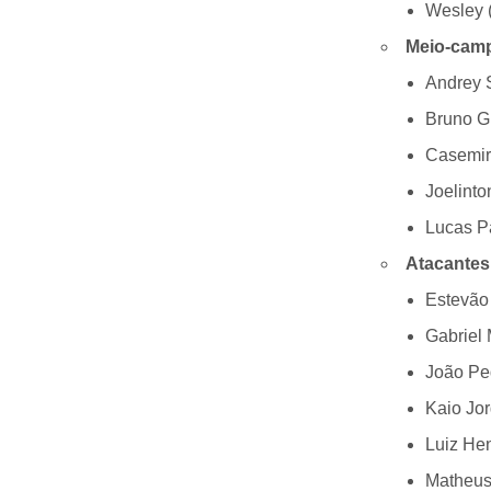
Wesley 
Meio-camp
Andrey 
Bruno G
Casemir
Joelinto
Lucas P
Atacantes
Estevão
Gabriel 
João Pe
Kaio Jor
Luiz Hen
Matheus