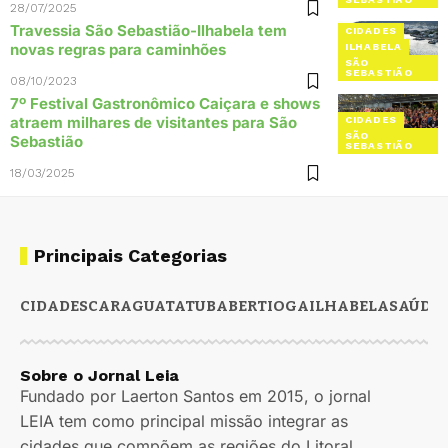
28/07/2025
Travessia São Sebastião-Ilhabela tem
CIDADES
novas regras para caminhões
ILHABELA
SÃO
SEBASTIÃO
08/10/2023
7º Festival Gastronômico Caiçara e shows
atraem milhares de visitantes para São
CIDADES
SÃO
Sebastião
SEBASTIÃO
18/03/2025
Principais Categorias
CIDADES
CARAGUATATUBA
BERTIOGA
ILHABELA
SAÚDE
Sobre o Jornal Leia
Fundado por Laerton Santos em 2015, o jornal
LEIA tem como principal missão integrar as
cidades que compõem as regiões do Litoral