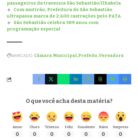
passageiros da travessia São Sebastião/Ilhabela
Com mutirão, Prefeitura de São Sebastião
ultrapassa marca de 2.600 castrações pelo PATA
São Sebastião celebra 389 anos com
programação especial
MARCADO:
Câmara Municipal
Prefeito
Vereadora
O que você acha desta matéria?
Amor
Choro
Tristeza
Feliz
Sonolento
Raiva
Surpreso
0
0
0
0
0
0
0