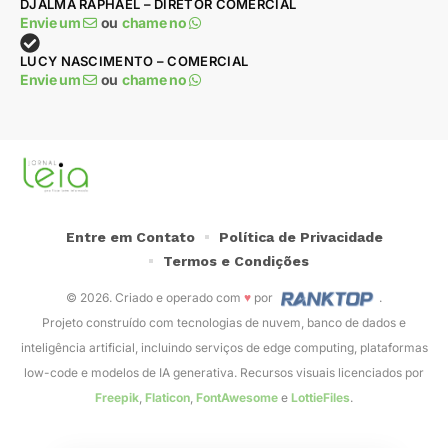
DJALMA RAPHAEL – DIRETOR COMERCIAL
Envie um
ou
chame no
LUCY NASCIMENTO – COMERCIAL
Envie um
ou
chame no
Entre em Contato
Política de Privacidade
Termos e Condições
© 2026. Criado e operado com
♥
por
.
Projeto construído com tecnologias de nuvem, banco de dados e
inteligência artificial, incluindo serviços de edge computing, plataformas
low-code e modelos de IA generativa. Recursos visuais licenciados por
Freepik
,
Flaticon
,
FontAwesome
e
LottieFiles
.