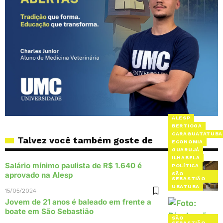
ALESP
BERTIOGA
CARAGUATATUBA
Talvez você também goste de
ECONOMIA
GUARUJÁ
ILHABELA
Salário mínimo paulista de R$ 1.640 é
POLÍTICA
aprovado na Alesp
SÃO
SEBASTIÃO
UBATUBA
15/05/2024
Jovem de 21 anos é baleado em frente a
boate em São Sebastião
SÃO
SEBASTIÃO