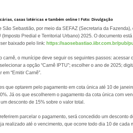
rias, casas lotéricas e também online I Foto: Divulgação
de São Sebastião, por meio da SEFAZ (Secretaria da Fazenda), 
 (Imposto Predial e Territorial Urbano) 2025. O documento está
ser baixado pelo link:
https://saosebastiao.iibr.com.br/pub
 carnê, o munícipe deve seguir os seguintes passos: acessar o s
selecionar a opção “Carnê IPTU”; escolher o ano de 2025; digita
ar em “Emitir Carnê”.
tes que optarem pelo pagamento em cota única até 10 de janei
0%. Já os que escolherem o pagamento da cota única com ven
 um desconto de 15% sobre o valor total.
referirem parcelar o pagamento, será concedido um desconto 
a realizado até o vencimento, que ocorre todo dia 10 de cada 