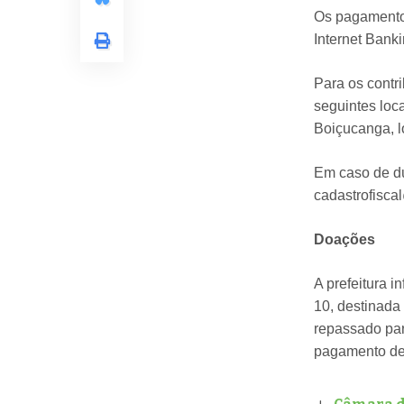
Os pagamentos
Internet Bank
Para os contr
seguintes loca
Boiçucanga, l
Em caso de dú
cadastrofisca
Doações
A prefeitura 
10, destinada
repassado pa
pagamento de