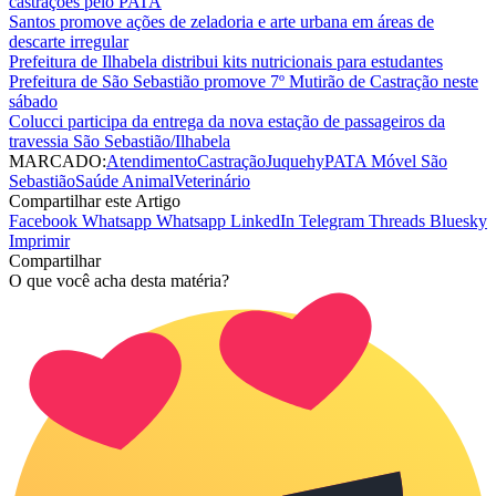
castrações pelo PATA
Santos promove ações de zeladoria e arte urbana em áreas de
descarte irregular
Prefeitura de Ilhabela distribui kits nutricionais para estudantes
Prefeitura de São Sebastião promove 7º Mutirão de Castração neste
sábado
Colucci participa da entrega da nova estação de passageiros da
travessia São Sebastião/Ilhabela
MARCADO:
Atendimento
Castração
Juquehy
PATA Móvel São
Sebastião
Saúde Animal
Veterinário
Compartilhar este Artigo
Facebook
Whatsapp
Whatsapp
LinkedIn
Telegram
Threads
Bluesky
Imprimir
Compartilhar
O que você acha desta matéria?