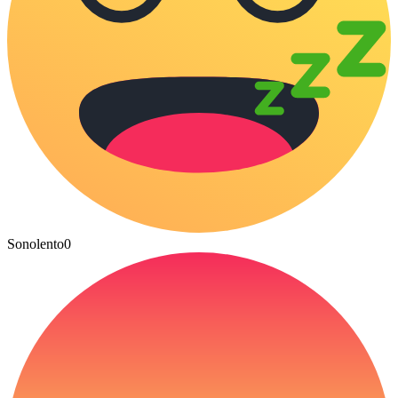
Sonolento
0