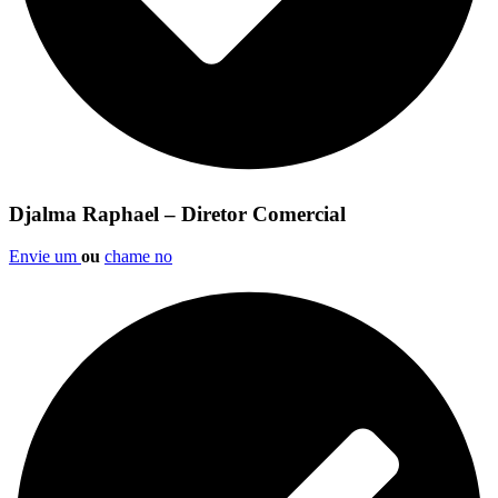
Djalma Raphael – Diretor Comercial
Envie um
ou
chame no