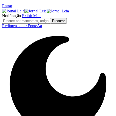
Entrar
Notificação
Exibir Mais
Redimensionar Fonte
Aa