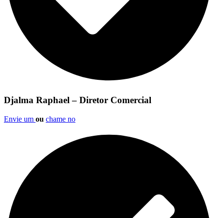
Djalma Raphael – Diretor Comercial
Envie um
ou
chame no