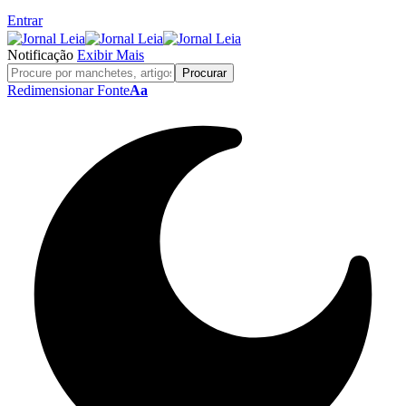
Entrar
Notificação
Exibir Mais
Redimensionar Fonte
Aa