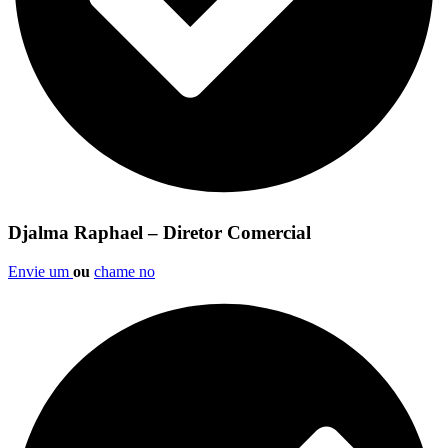
Djalma Raphael – Diretor Comercial
Envie um
ou
chame no