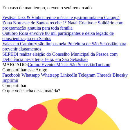
Em caso de mau tempo, o evento será remarcado.
Festival Jazz & Vinhos reúne música e gastronomia em Caraguá
Zona Noroeste de Santos recebe 1º Natal Criativo e Solidário com
programação gratuita para toda família
Outubro Rosa envolve 80 mil participantes e deixa legado de
conscientização em Santos
Valas em Cambury são limpas pela Prefeitura de São Sebastião para
prevenir alagamentos
SEPEDI realiza eleição do Conselho Municipal da Pessoa com
Deficiência nesta terça-feira, em São Sebastião
MARCADO:
Cultura
Eventos
Música
São Sebastião
Turismo
Compartilhar este Artigo
Facebook
Whatsapp
Whatsapp
LinkedIn
Telegram
Threads
Bluesky
Imprimir
Compartilhar
O que você acha desta matéria?