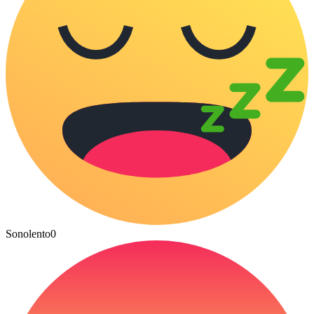
Sonolento
0