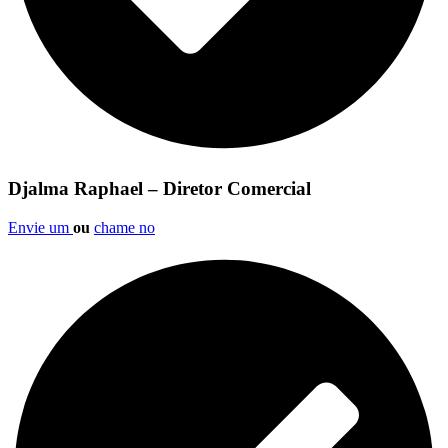
Djalma Raphael – Diretor Comercial
Envie um
ou
chame no