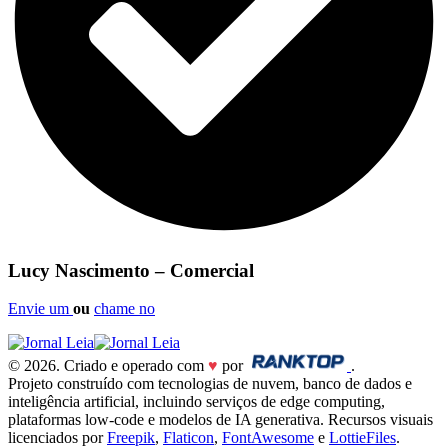
Lucy Nascimento – Comercial
Envie um
ou
chame no
© 2026. Criado e operado com
♥
por
.
Projeto construído com tecnologias de nuvem, banco de dados e
inteligência artificial, incluindo serviços de edge computing,
plataformas low-code e modelos de IA generativa. Recursos visuais
licenciados por
Freepik
,
Flaticon
,
FontAwesome
e
LottieFiles
.