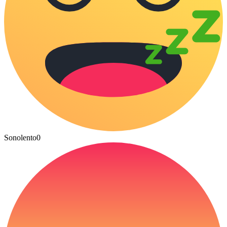
Sonolento
0