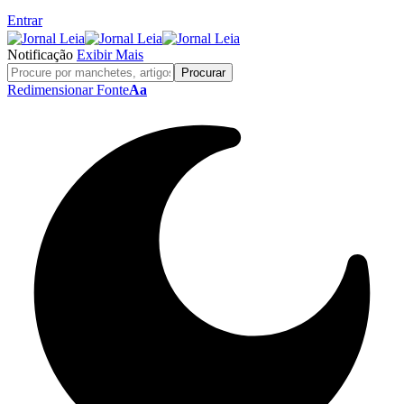
Entrar
Notificação
Exibir Mais
Redimensionar Fonte
Aa