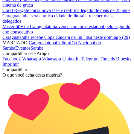
cinema de graça
Coral Resgate inicia nova fase e reafirma legado de mais de 25 anos
Caraguatatuba será a única cidade do litoral a receber mais
delegados
Mister 60+ de Caraguatatuba vence concurso estadual pelo segundo
ano consecutivo
Caraguatatuba recebe Copa Caiçara de Jiu-Jitsu neste domingo (29)
MARCADO:
Caraguatatuba
Cultura
Dia Nacional do
Samba
Eventos
Samba
Compartilhar este Artigo
Facebook
Whatsapp
Whatsapp
LinkedIn
Telegram
Threads
Bluesky
Imprimir
Compartilhar
O que você acha desta matéria?