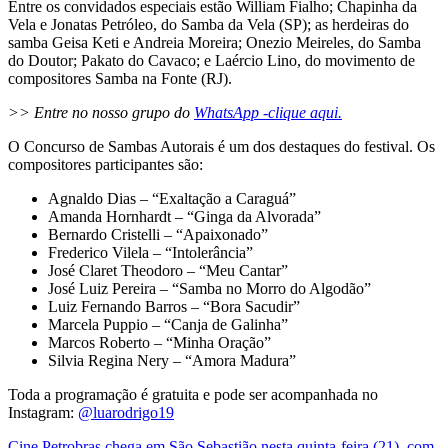
Entre os convidados especiais estão William Fialho; Chapinha da
Vela e Jonatas Petróleo, do Samba da Vela (SP); as herdeiras do
samba Geisa Keti e Andreia Moreira; Onezio Meireles, do Samba
do Doutor; Pakato do Cavaco; e Laércio Lino, do movimento de
compositores Samba na Fonte (RJ).
>> Entre no nosso grupo do
WhatsApp -clique aqui.
O Concurso de Sambas Autorais é um dos destaques do festival. Os
compositores participantes são:
Agnaldo Dias – “Exaltação a Caraguá”
Amanda Hornhardt – “Ginga da Alvorada”
Bernardo Cristelli – “Apaixonado”
Frederico Vilela – “Intolerância”
José Claret Theodoro – “Meu Cantar”
José Luiz Pereira – “Samba no Morro do Algodão”
Luiz Fernando Barros – “Bora Sacudir”
Marcela Puppio – “Canja de Galinha”
Marcos Roberto – “Minha Oração”
Silvia Regina Nery – “Amora Madura”
Toda a programação é gratuita e pode ser acompanhada no
Instagram:
@luarodrigo19
Cine Petrobras chega em São Sebastião nesta quinta-feira (21), com