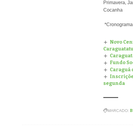
Primavera, Ja
Cocanha
*Cronograma S
Novo Cent
Caraguatat
Caraguata
Fundo So
Caraguá 
Inscriçõe
segunda
MARCADO:
B