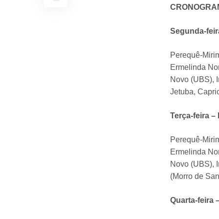
CRONOGRAMA
Segunda-feira
Perequê-Mirim
Ermelinda Non
Novo (UBS), I
Jetuba, Capri
Terça-feira – 
Perequê-Mirim
Ermelinda Non
Novo (UBS), I
(Morro de San
Quarta-feira –