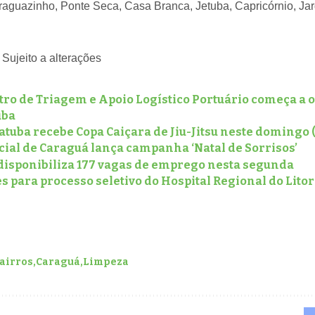
raguazinho, Ponte Seca, Casa Branca, Jetuba, Capricórnio, Jar
ujeito a alterações
ro de Triagem e Apoio Logístico Portuário começa a 
uba
tuba recebe Copa Caiçara de Jiu-Jitsu neste domingo (
cial de Caraguá lança campanha ‘Natal de Sorrisos’
disponibiliza 177 vagas de emprego nesta segunda
s para processo seletivo do Hospital Regional do Lit
airros
Caraguá
Limpeza