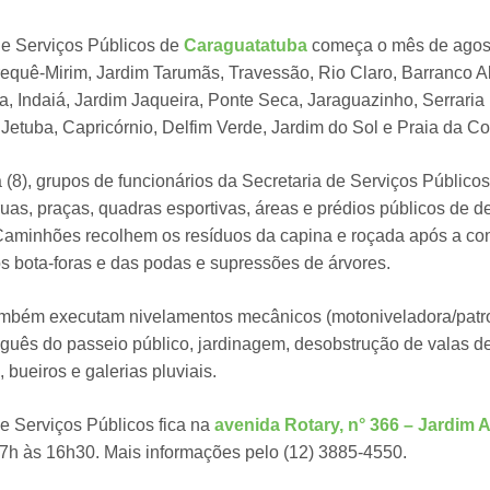
de Serviços Públicos de
Caraguatatuba
começa o mês de agost
requê-Mirim, Jardim Tarumãs, Travessão, Rio Claro, Barranco Al
a, Indaiá, Jardim Jaqueira, Ponte Seca, Jaraguazinho, Serraria 
Jetuba, Capricórnio, Delfim Verde, Jardim do Sol e Praia da C
ra (8), grupos de funcionários da Secretaria de Serviços Públ
ruas, praças, quadras esportivas, áreas e prédios públicos de d
Caminhões recolhem os resíduos da capina e roçada após a con
os bota-foras e das podas e supressões de árvores.
mbém executam nivelamentos mecânicos (motoniveladora/patro
guês do passeio público, jardinagem, desobstrução de valas 
 bueiros e galerias pluviais.
de Serviços Públicos fica na
avenida Rotary, n° 366 – Jardim 
 7h às 16h30. Mais informações pelo (12) 3885-4550.