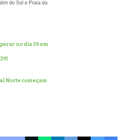
dim do Sol e Praia da
operar no dia 29 em
29)
oral Norte começam