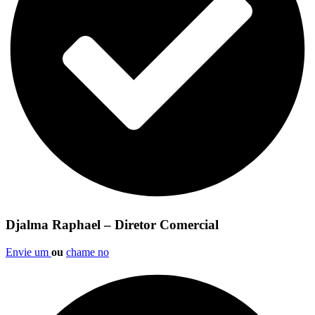
Djalma Raphael – Diretor Comercial
Envie um
ou
chame no