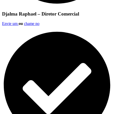
Djalma Raphael – Diretor Comercial
Envie um
ou
chame no