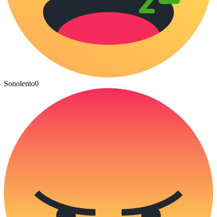
Sonolento
0