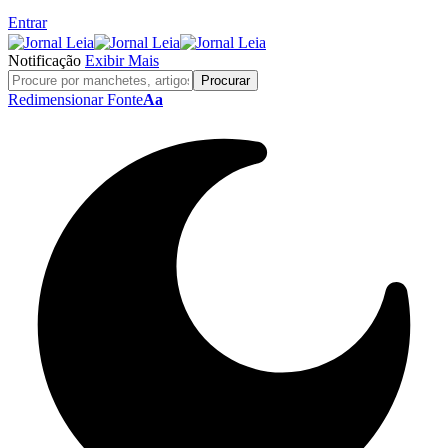
Entrar
Notificação
Exibir Mais
Redimensionar Fonte
Aa