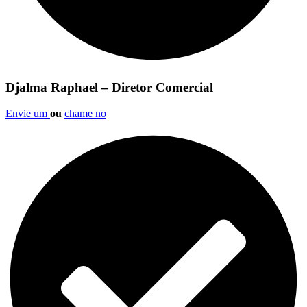
Djalma Raphael – Diretor Comercial
Envie um
ou
chame no