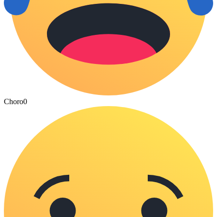
Choro
0