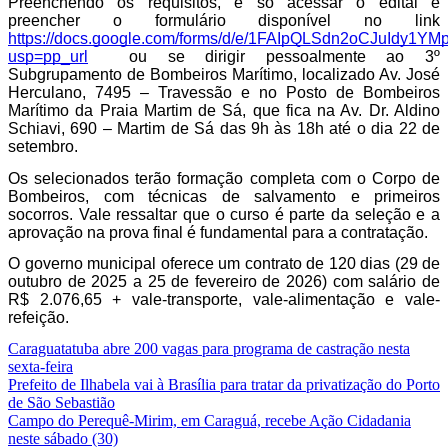
Preenchendo os requisitos, é só acessar o edital e 
preencher o formulário disponível no link 
https://docs.google.com/forms/d/e/1FAIpQLSdn2oCJuIdy1
usp=pp_url
  ou se dirigir pessoalmente ao 3º 
Subgrupamento de Bombeiros Marítimo, localizado Av. José 
Herculano, 7495 – Travessão e no Posto de Bombeiros 
Marítimo da Praia Martim de Sá, que fica na Av. Dr. Aldino 
Schiavi, 690 – Martim de Sá das 9h às 18h até o dia 22 de 
setembro.
Os selecionados terão formação completa com o Corpo de 
Bombeiros, com técnicas de salvamento e primeiros 
socorros. Vale ressaltar que o curso é parte da seleção e a 
aprovação na prova final é fundamental para a contratação. 
O governo municipal oferece um contrato de 120 dias (29 de 
outubro de 2025 a 25 de fevereiro de 2026) com salário de 
R$ 2.076,65 + vale-transporte, vale-alimentação e vale-
refeição.
Caraguatatuba abre 200 vagas para programa de castração nesta
sexta-feira
Prefeito de Ilhabela vai à Brasília para tratar da privatização do Porto
de São Sebastião
Campo do Perequê-Mirim, em Caraguá, recebe Ação Cidadania
neste sábado (30)