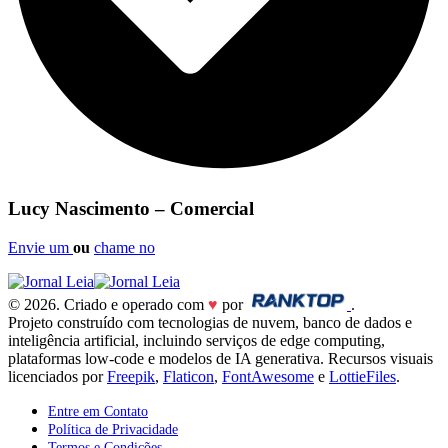
Lucy Nascimento – Comercial
Envie um
ou
chame no
© 2026. Criado e operado com
♥
por
.
Projeto construído com tecnologias de nuvem, banco de dados e
inteligência artificial, incluindo serviços de edge computing,
plataformas low-code e modelos de IA generativa. Recursos visuais
licenciados por
Freepik
,
Flaticon
,
FontAwesome
e
LottieFiles
.
Entre em Contato
Política de Privacidade
Termos e Condições