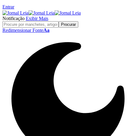
Entrar
Notificação
Exibir Mais
Redimensionar Fonte
Aa