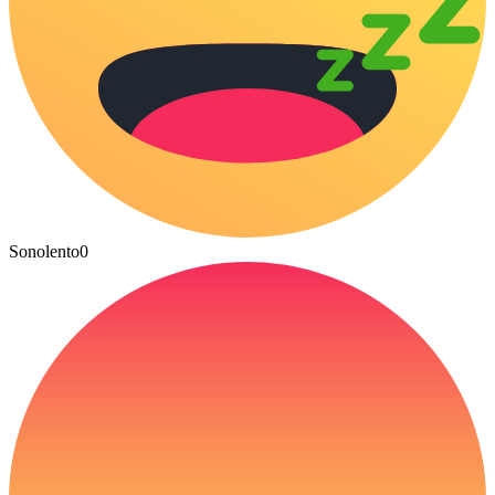
Sonolento
0