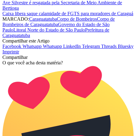
Ave Silvestre é resgatada pela Secretaria de Meio Ambiente de
Bertioga
Caixa libera saque calamidade de FGTS para moradores de Caraguá
MARCADO:
Caraguatatuba
Corpo de Bombeiros
Corpo de
Bombeiros de Caraguatatuba
Governo do Estado de São
Paulo
Litoral Norte do Estado de São Paulo
Prefeitura de
Caraguatatuba
Compartilhar este Artigo
Facebook
Whatsapp
Whatsapp
LinkedIn
Telegram
Threads
Bluesky
Imprimir
Compartilhar
O que você acha desta matéria?