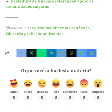
Prefeitura de Ilhabela reforça seu apoio às
comunidades caiçaras
MARCADO:
CIP
Desenvolvimento Econômico
Educação profissional
Eventos
O que você acha desta matéria?
Amor
Choro
Tristeza
Feliz
Sonolento
Raiva
Surpreso
0
0
0
0
0
0
0