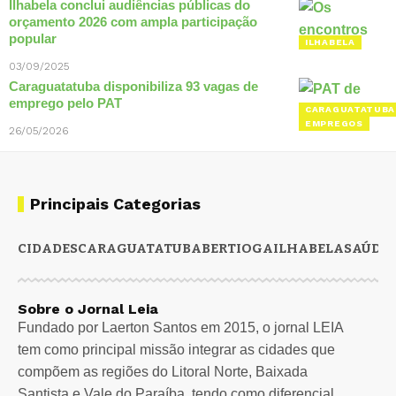
Ilhabela conclui audiências públicas do
orçamento 2026 com ampla participação
popular
ILHABELA
03/09/2025
Caraguatatuba disponibiliza 93 vagas de
emprego pelo PAT
CARAGUATATUBA
EMPREGOS
26/05/2026
Principais Categorias
CIDADES
CARAGUATATUBA
BERTIOGA
ILHABELA
SAÚDE
Sobre o Jornal Leia
Fundado por Laerton Santos em 2015, o jornal LEIA
tem como principal missão integrar as cidades que
compõem as regiões do Litoral Norte, Baixada
Santista e Vale do Paraíba, tendo como diferencial