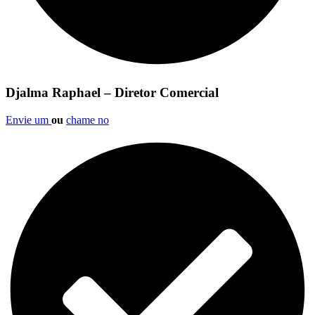
Djalma Raphael – Diretor Comercial
Envie um
ou
chame no