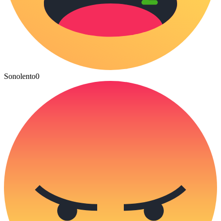
Sonolento
0