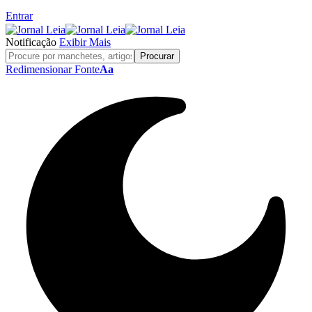
Entrar
Notificação
Exibir Mais
Redimensionar Fonte
Aa