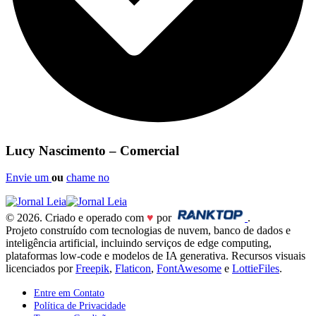
Lucy Nascimento – Comercial
Envie um
ou
chame no
© 2026. Criado e operado com
♥
por
.
Projeto construído com tecnologias de nuvem, banco de dados e
inteligência artificial, incluindo serviços de edge computing,
plataformas low-code e modelos de IA generativa. Recursos visuais
licenciados por
Freepik
,
Flaticon
,
FontAwesome
e
LottieFiles
.
Entre em Contato
Política de Privacidade