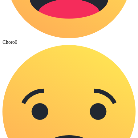
Choro
0