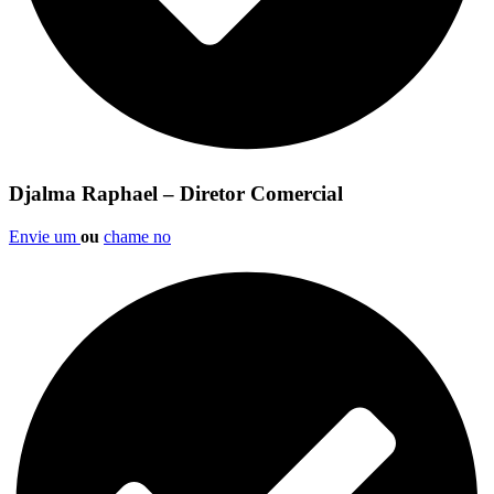
Djalma Raphael – Diretor Comercial
Envie um
ou
chame no