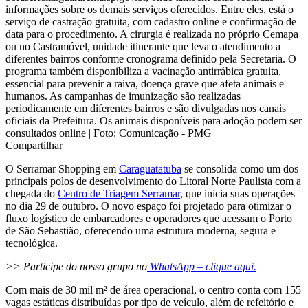
informações sobre os demais serviços oferecidos. Entre eles, está o
serviço de castração gratuita, com cadastro online e confirmação de
data para o procedimento. A cirurgia é realizada no próprio Cemapa
ou no Castramóvel, unidade itinerante que leva o atendimento a
diferentes bairros conforme cronograma definido pela Secretaria. O
programa também disponibiliza a vacinação antirrábica gratuita,
essencial para prevenir a raiva, doença grave que afeta animais e
humanos. As campanhas de imunização são realizadas
periodicamente em diferentes bairros e são divulgadas nos canais
oficiais da Prefeitura. Os animais disponíveis para adoção podem ser
consultados online | Foto: Comunicação - PMG
Compartilhar
O Serramar Shopping em
Caraguatatuba
se consolida como um dos
principais polos de desenvolvimento do Litoral Norte Paulista com a
chegada do
Centro de Triagem Serramar
, que inicia suas operações
no dia 29 de outubro. O novo espaço foi projetado para otimizar o
fluxo logístico de embarcadores e operadores que acessam o Porto
de São Sebastião, oferecendo uma estrutura moderna, segura e
tecnológica.
>> Participe do nosso grupo no
WhatsApp – clique aqui.
Com mais de 30 mil m² de área operacional, o centro conta com 155
vagas estáticas distribuídas por tipo de veículo, além de refeitório e