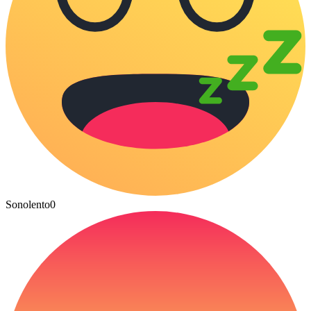
Sonolento
0