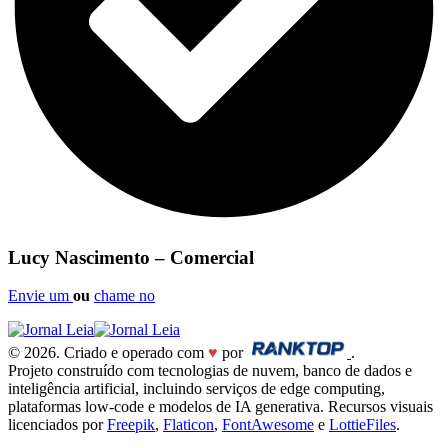
Lucy Nascimento – Comercial
Envie um
ou
chame no
© 2026. Criado e operado com
♥
por
.
Projeto construído com tecnologias de nuvem, banco de dados e
inteligência artificial, incluindo serviços de edge computing,
plataformas low-code e modelos de IA generativa. Recursos visuais
licenciados por
Freepik
,
Flaticon
,
FontAwesome
e
LottieFiles
.