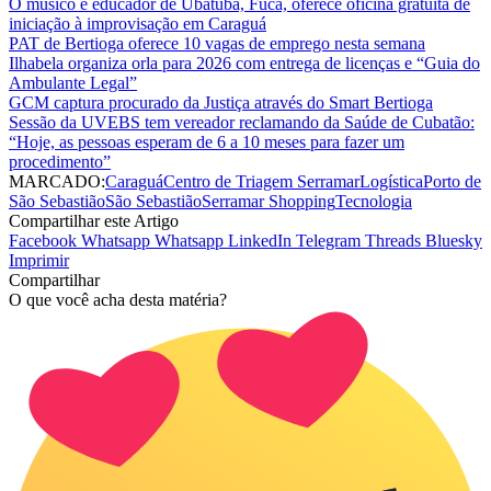
O músico e educador de Ubatuba, Fuca, oferece oficina gratuita de
iniciação à improvisação em Caraguá
PAT de Bertioga oferece 10 vagas de emprego nesta semana
Ilhabela organiza orla para 2026 com entrega de licenças e “Guia do
Ambulante Legal”
GCM captura procurado da Justiça através do Smart Bertioga
Sessão da UVEBS tem vereador reclamando da Saúde de Cubatão:
“Hoje, as pessoas esperam de 6 a 10 meses para fazer um
procedimento”
MARCADO:
Caraguá
Centro de Triagem Serramar
Logística
Porto de
São Sebastião
São Sebastião
Serramar Shopping
Tecnologia
Compartilhar este Artigo
Facebook
Whatsapp
Whatsapp
LinkedIn
Telegram
Threads
Bluesky
Imprimir
Compartilhar
O que você acha desta matéria?