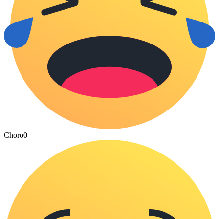
Choro
0