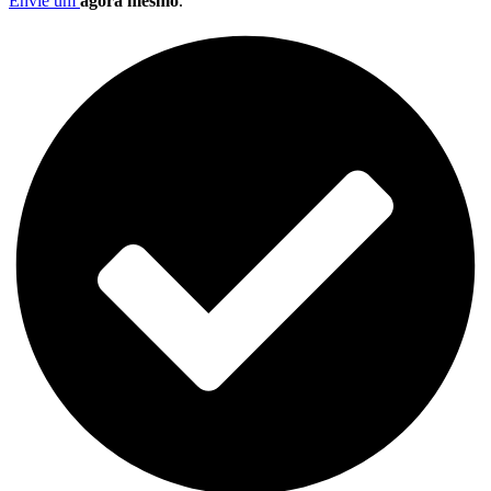
Envie um
agora mesmo
.