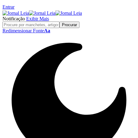
Entrar
Notificação
Exibir Mais
Redimensionar Fonte
Aa