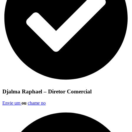
Djalma Raphael – Diretor Comercial
Envie um
ou
chame no