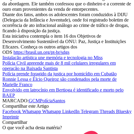
da abordagem. Ele também confessou que o dinheiro e a corrente de
ouro eram provenientes da venda de entorpecentes.
Diante dos fatos, ambos os adolescentes foram conduzidos à DIJU
(Delegacia da Infância e Juventude), onde foi registrado boletim de
ocorrência de ato infracional análogo ao crime de tráfico de drogas,
ficando à disposição da justiça.
Esta iniciativa contempla o item 16 dos Objetivos de
Desenvolvimento Sustentável da ONU: Paz, Justiça e Instituições
Eficazes. Conheça os outros artigos dos
ODS
https://brasil.un.org/pt-br/
sdgs
Instalação artística une memória e tecnologia no Miss
Polícia Civil apreende mais de 8 mil celulares irregulares em
operação na Baixada Santista
Polícia prende foragido da justiça por homicídio em Cubatão
Ronnie Lessa e Élcio Queiroz são condenados pela morte de
Marielle Franco
Envolvido em latrocínio em Bertioga é identificado e morto pelo
BAEP
MARCADO:
GCM
Polícia
Santos
Compartilhar este Artigo
Facebook
Whatsapp
Whatsapp
LinkedIn
Telegram
Threads
Bluesky
Imprimir
Compartilhar
O que você acha desta matéria?