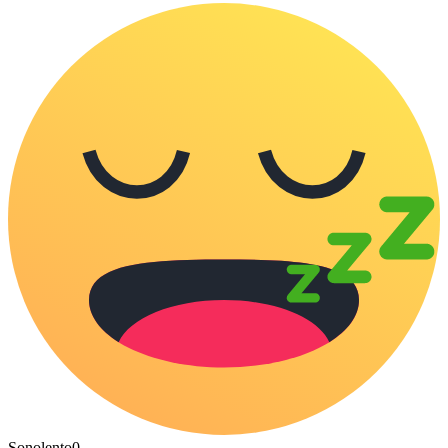
Sonolento
0