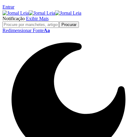
Entrar
Notificação
Exibir Mais
Redimensionar Fonte
Aa