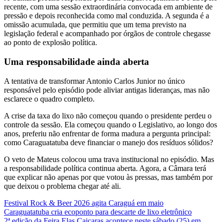
recente, com uma sessão extraordinária convocada em ambiente de
pressão e depois reconhecida como mal conduzida. A segunda é a
omissão acumulada, que permitiu que um tema previsto na
legislação federal e acompanhado por órgãos de controle chegasse
ao ponto de explosão política.
Uma responsabilidade ainda aberta
A tentativa de transformar Antonio Carlos Junior no único
responsável pelo episódio pode aliviar antigas lideranças, mas não
esclarece o quadro completo.
A crise da taxa do lixo não começou quando o presidente perdeu o
controle da sessão. Ela começou quando o Legislativo, ao longo dos
anos, preferiu não enfrentar de forma madura a pergunta principal:
como Caraguatatuba deve financiar o manejo dos resíduos sólidos?
O veto de Mateus colocou uma trava institucional no episódio. Mas
a responsabilidade política continua aberta. Agora, a Câmara terá
que explicar não apenas por que votou às pressas, mas também por
que deixou o problema chegar até ali.
Festival Rock & Beer 2026 agita Caraguá em maio
Caraguatatuba cria ecoponto para descarte de lixo eletrônico
2ª edição da Feira Elas Caiçaras acontece neste sábado (25) em