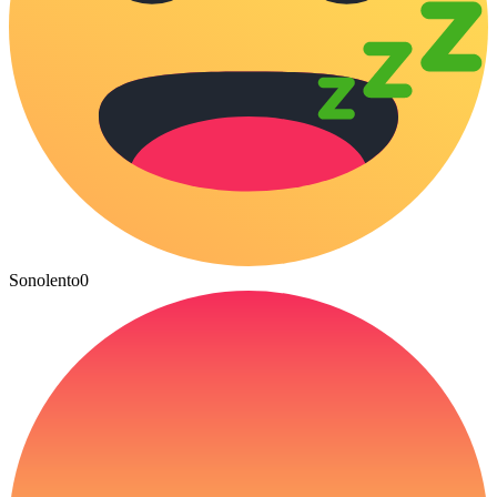
Sonolento
0