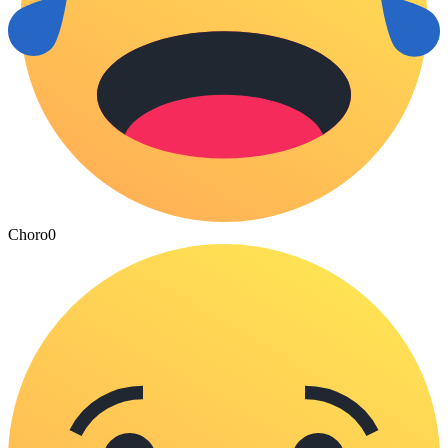
Choro
0