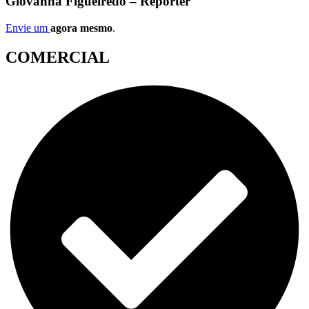
Giovanna Figueiredo – Repórter
Envie um
agora mesmo
.
COMERCIAL