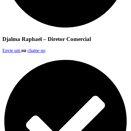
Djalma Raphael – Diretor Comercial
Envie um
ou
chame no