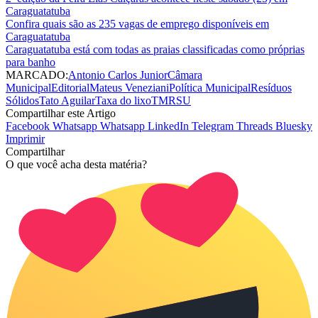
Caraguatatuba
Confira quais são as 235 vagas de emprego disponíveis em
Caraguatatuba
Caraguatatuba está com todas as praias classificadas como próprias
para banho
MARCADO:
Antonio Carlos Junior
Câmara
Municipal
Editorial
Mateus Veneziani
Política Municipal
Resíduos
Sólidos
Tato Aguilar
Taxa do lixo
TMRSU
Compartilhar este Artigo
Facebook
Whatsapp
Whatsapp
LinkedIn
Telegram
Threads
Bluesky
Imprimir
Compartilhar
O que você acha desta matéria?