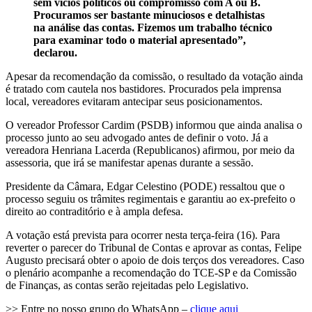
sem vícios políticos ou compromisso com A ou B.
Procuramos ser bastante minuciosos e detalhistas
na análise das contas. Fizemos um trabalho técnico
para examinar todo o material apresentado”,
declarou.
Apesar da recomendação da comissão, o resultado da votação ainda
é tratado com cautela nos bastidores. Procurados pela imprensa
local, vereadores evitaram antecipar seus posicionamentos.
O vereador Professor Cardim (PSDB) informou que ainda analisa o
processo junto ao seu advogado antes de definir o voto. Já a
vereadora Henriana Lacerda (Republicanos) afirmou, por meio da
assessoria, que irá se manifestar apenas durante a sessão.
Presidente da Câmara, Edgar Celestino (PODE) ressaltou que o
processo seguiu os trâmites regimentais e garantiu ao ex-prefeito o
direito ao contraditório e à ampla defesa.
A votação está prevista para ocorrer nesta terça-feira (16). Para
reverter o parecer do Tribunal de Contas e aprovar as contas, Felipe
Augusto precisará obter o apoio de dois terços dos vereadores. Caso
o plenário acompanhe a recomendação do TCE-SP e da Comissão
de Finanças, as contas serão rejeitadas pelo Legislativo.
>> Entre no nosso grupo do WhatsApp –
clique aqui