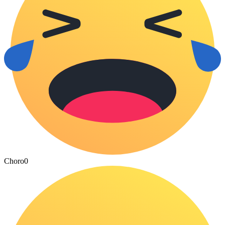
Choro
0