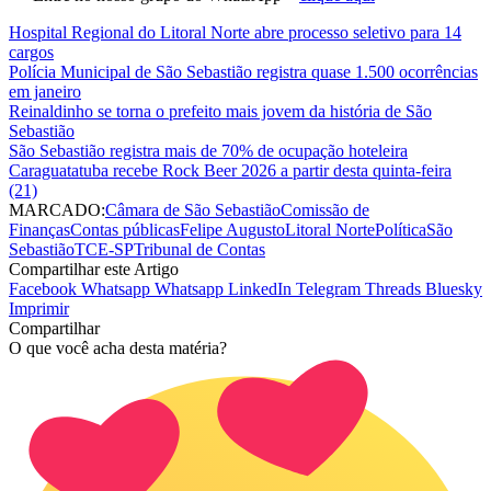
Hospital Regional do Litoral Norte abre processo seletivo para 14
cargos
Polícia Municipal de São Sebastião registra quase 1.500 ocorrências
em janeiro
Reinaldinho se torna o prefeito mais jovem da história de São
Sebastião
São Sebastião registra mais de 70% de ocupação hoteleira
Caraguatatuba recebe Rock Beer 2026 a partir desta quinta-feira
(21)
MARCADO:
Câmara de São Sebastião
Comissão de
Finanças
Contas públicas
Felipe Augusto
Litoral Norte
Política
São
Sebastião
TCE-SP
Tribunal de Contas
Compartilhar este Artigo
Facebook
Whatsapp
Whatsapp
LinkedIn
Telegram
Threads
Bluesky
Imprimir
Compartilhar
O que você acha desta matéria?