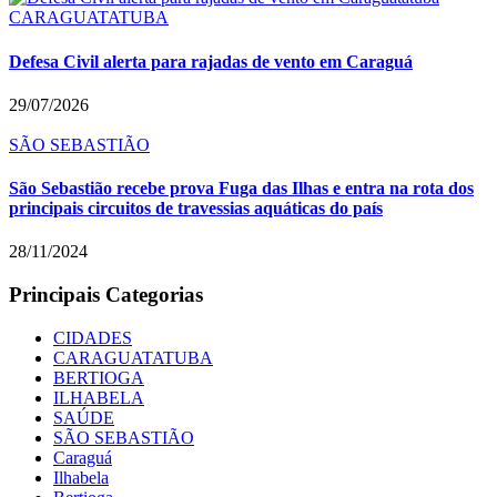
CARAGUATATUBA
Defesa Civil alerta para rajadas de vento em Caraguá
29/07/2026
SÃO SEBASTIÃO
São Sebastião recebe prova Fuga das Ilhas e entra na rota dos
principais circuitos de travessias aquáticas do país
28/11/2024
Principais Categorias
CIDADES
CARAGUATATUBA
BERTIOGA
ILHABELA
SAÚDE
SÃO SEBASTIÃO
Caraguá
Ilhabela