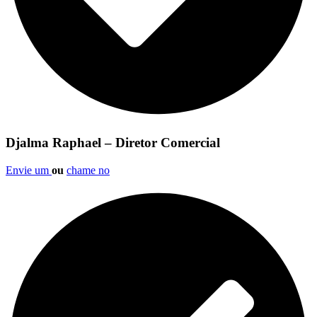
Djalma Raphael – Diretor Comercial
Envie um
ou
chame no