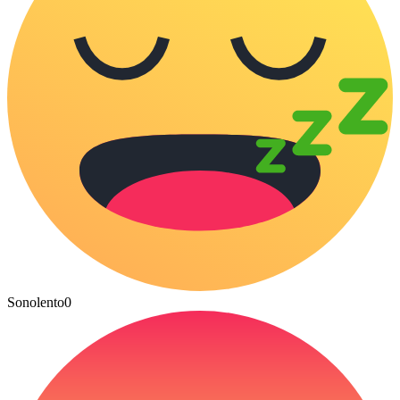
Sonolento
0