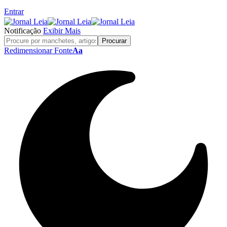
Entrar
Notificação
Exibir Mais
Redimensionar Fonte
Aa