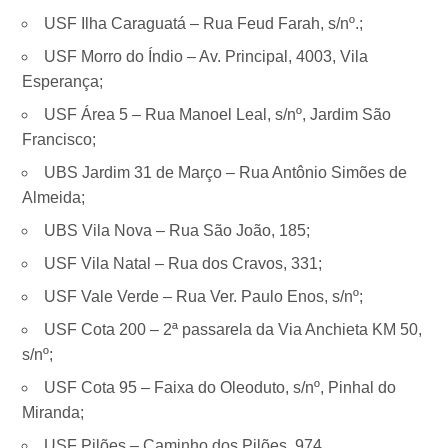
USF Ilha Caraguatá – Rua Feud Farah, s/nº.;
USF Morro do Índio – Av. Principal, 4003, Vila
Esperança;
USF Área 5 – Rua Manoel Leal, s/nº, Jardim São
Francisco;
UBS Jardim 31 de Março – Rua Antônio Simões de
Almeida;
UBS Vila Nova – Rua São João, 185;
USF Vila Natal – Rua dos Cravos, 331;
USF Vale Verde – Rua Ver. Paulo Enos, s/nº;
USF Cota 200 – 2ª passarela da Via Anchieta KM 50,
s/nº;
USF Cota 95 – Faixa do Oleoduto, s/nº, Pinhal do
Miranda;
USF Pilões – Caminho dos Pilões, 974.