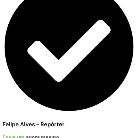
Felipe Alves – Repórter
Envie um
agora mesmo
.