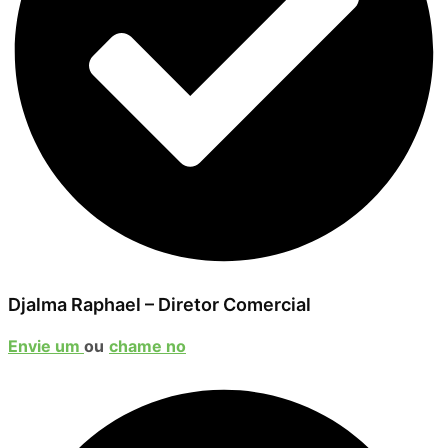
Djalma Raphael – Diretor Comercial
Envie um
ou
chame no