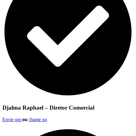
Djalma Raphael – Diretor Comercial
Envie um
ou
chame no