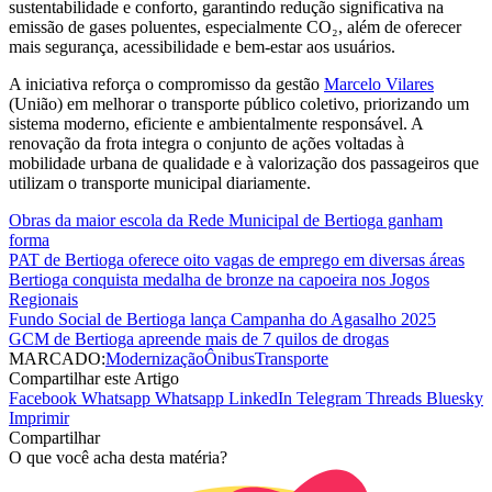
sustentabilidade e conforto, garantindo redução significativa na
emissão de gases poluentes, especialmente CO₂, além de oferecer
mais segurança, acessibilidade e bem-estar aos usuários.
A iniciativa reforça o compromisso da gestão
Marcelo Vilares
(União) em melhorar o transporte público coletivo, priorizando um
sistema moderno, eficiente e ambientalmente responsável. A
renovação da frota integra o conjunto de ações voltadas à
mobilidade urbana de qualidade e à valorização dos passageiros que
utilizam o transporte municipal diariamente.
Obras da maior escola da Rede Municipal de Bertioga ganham
forma
PAT de Bertioga oferece oito vagas de emprego em diversas áreas
Bertioga conquista medalha de bronze na capoeira nos Jogos
Regionais
Fundo Social de Bertioga lança Campanha do Agasalho 2025
GCM de Bertioga apreende mais de 7 quilos de drogas
MARCADO:
Modernização
Ônibus
Transporte
Compartilhar este Artigo
Facebook
Whatsapp
Whatsapp
LinkedIn
Telegram
Threads
Bluesky
Imprimir
Compartilhar
O que você acha desta matéria?