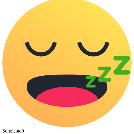
Sonolento
0