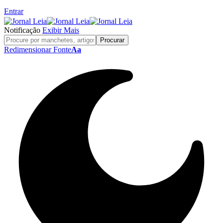
Entrar
Notificação
Exibir Mais
Redimensionar Fonte
Aa