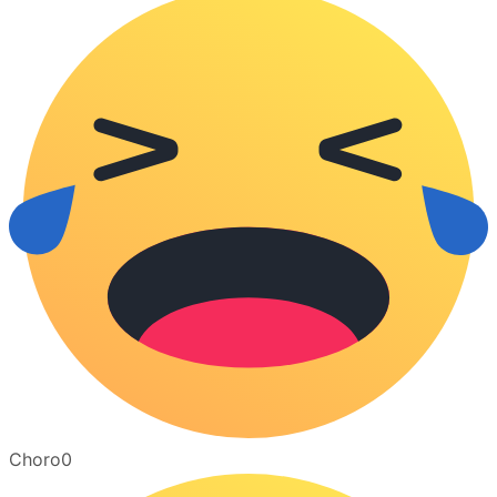
Choro
0