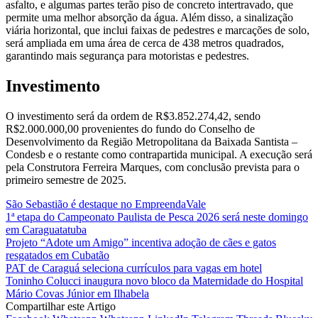
asfalto, e algumas partes terão piso de concreto intertravado, que
permite uma melhor absorção da água. Além disso, a sinalização
viária horizontal, que inclui faixas de pedestres e marcações de solo,
será ampliada em uma área de cerca de 438 metros quadrados,
garantindo mais segurança para motoristas e pedestres.
Investimento
O investimento será da ordem de R$3.852.274,42, sendo
R$2.000.000,00 provenientes do fundo do Conselho de
Desenvolvimento da Região Metropolitana da Baixada Santista –
Condesb e o restante como contrapartida municipal. A execução será
pela Construtora Ferreira Marques, com conclusão prevista para o
primeiro semestre de 2025.
São Sebastião é destaque no EmpreendaVale
1ª etapa do Campeonato Paulista de Pesca 2026 será neste domingo
em Caraguatatuba
Projeto “Adote um Amigo” incentiva adoção de cães e gatos
resgatados em Cubatão
PAT de Caraguá seleciona currículos para vagas em hotel
Toninho Colucci inaugura novo bloco da Maternidade do Hospital
Mário Covas Júnior em Ilhabela
Compartilhar este Artigo