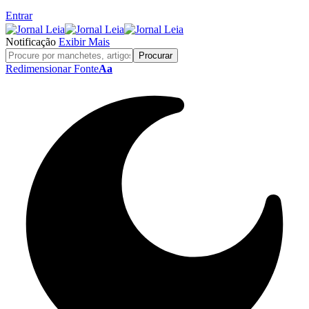
Entrar
Notificação
Exibir Mais
Redimensionar Fonte
Aa