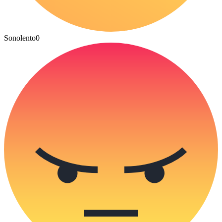
Sonolento
0