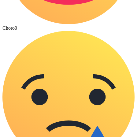
Choro
0