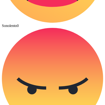
Sonolento
0