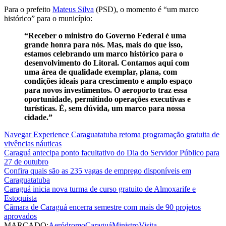
Para o prefeito
Mateus Silva
(PSD), o momento é “um marco
histórico” para o município:
“Receber o ministro do Governo Federal é uma
grande honra para nós. Mas, mais do que isso,
estamos celebrando um marco histórico para o
desenvolvimento do Litoral. Contamos aqui com
uma área de qualidade exemplar, plana, com
condições ideais para crescimento e amplo espaço
para novos investimentos. O aeroporto traz essa
oportunidade, permitindo operações executivas e
turísticas. É, sem dúvida, um marco para nossa
cidade.”
Navegar Experience Caraguatatuba retoma programação gratuita de
vivências náuticas
Caraguá antecipa ponto facultativo do Dia do Servidor Público para
27 de outubro
Confira quais são as 235 vagas de emprego disponíveis em
Caraguatatuba
Caraguá inicia nova turma de curso gratuito de Almoxarife e
Estoquista
Câmara de Caraguá encerra semestre com mais de 90 projetos
aprovados
MARCADO:
Aeródromo
Caraguá
Ministro
Visita