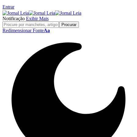
Entrar
Notificação
Exibir Mais
Redimensionar Fonte
Aa