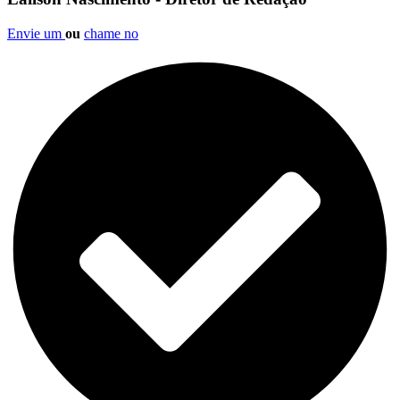
Envie um
ou
chame no